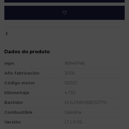
Dados do produto
mpn
95949748
Año fabricación
2006
Código motor
X20D1
Kilometraje
4.730
Bastidor
KL1LF69KJ6B012770
Combustible
Gasolina
Versión
LT | 0.06 - ...