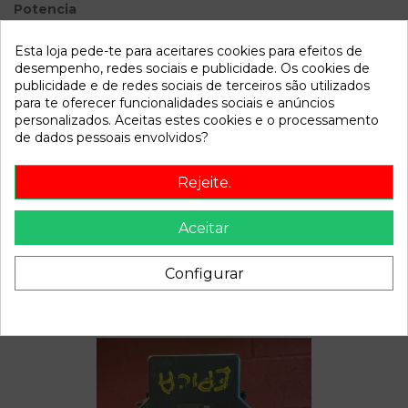
Potencia
Modelo
EPICA LT | 0.06 - ...
Esta loja pede-te para aceitares cookies para efeitos de
desempenho, redes sociais e publicidade. Os cookies de
Referência
145174
publicidade e de redes sociais de terceiros são utilizados
para te oferecer funcionalidades sociais e anúncios
Disponível a partir de:
2022-04-06
personalizados. Aceitas estes cookies e o processamento
de dados pessoais envolvidos?
Descrição
Rejeite.
Recambio de bomba direccion para chevrolet epica lt | 0.06
- ... lt | 0.06 - ... referencia OEM IAM 95949748
Aceitar
Configurar
Também poderá gostar