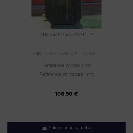
ABS 96414763 5WY71411A
CHEVROLET EPICA LT | 0.06 - ... LT | 0.06 - ...
Reference_mpn
96414763
Reference_miniature
145172
108,90 €
Adicionar ao carrinho