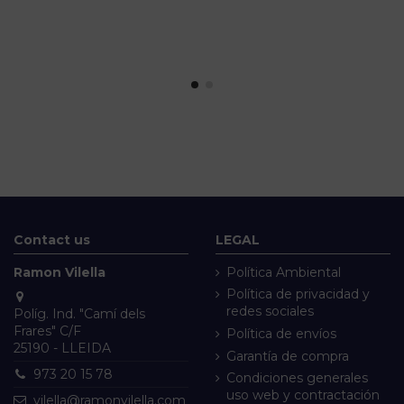
Contact us
LEGAL
Ramon Vilella
Política Ambiental
Política de privacidad y
redes sociales
Políg. Ind. "Camí dels
Frares" C/F
Política de envíos
25190 - LLEIDA
Garantía de compra
973 20 15 78
Condiciones generales
uso web y contractación
vilella@ramonvilella.com