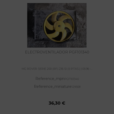
ELECTROVENTILADOR PGF101340
MG ROVER SERIE 200 (RF) 216 SI (5-PTAS.) | 05.96 -...
Reference_mpn
PGF101340
Reference_miniature
129508
36,30 €