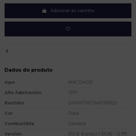
Adicionar ao carrinho
Dados do produto
mpn
MKC104031
Año fabricación
1997
Bastidor
SARRFYWZSAD159322
Cor
Plata
Combustible
Gasolina
Versión
216 Si (5-ptas.) | 05.96 - 12.99