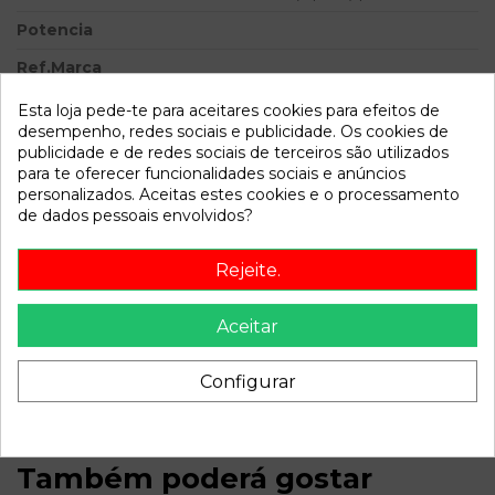
Potencia
Ref.Marca
Modelo
SERIE 200 (RF) 216 Si (5-
Esta loja pede-te para aceitares cookies para efeitos de
ptas.) | 05.96 - 12.99
desempenho, redes sociais e publicidade. Os cookies de
publicidade e de redes sociais de terceiros são utilizados
para te oferecer funcionalidades sociais e anúncios
Referência
159781
personalizados. Aceitas estes cookies e o processamento
Disponível a partir de:
2022-04-04
de dados pessoais envolvidos?
Rejeite.
Descrição
Recambio de centralita motor uce para mg rover serie 200
Aceitar
(rf) 216 si (5-ptas.) | 05.96 - 12.99 216 si (5-ptas.) | 05.96 - 12.99
referencia OEM IAM MKC104031 19A1625879
Configurar
Também poderá gostar