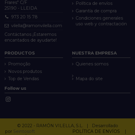
Frares" C/F
Política de envíos
25190 - LLEIDA
Garantía de compra
973 20 15 78
Condiciones generales
uso web y contractación
vilella@ramonvilella.com
Contáctanos ¡Estaremos
encantados de ayudarte!
PRODUCTOS
NUESTRA EMPRESA
Promoção
Quienes somos
Novos produtos
Top de Vendas
Mapa do site
Follow us
© 2022 - RAMÓN VILELLA, S.L. | Desarrollado
por
Seintosoft
POLÍTICA DE ENVÍOS
|