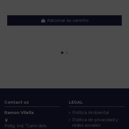
Adicionar ao carrinho
Contact us
LEGAL
Ramon Vilella
Política Ambiental
Política de privacidad y
redes sociales
Políg. Ind. "Camí dels