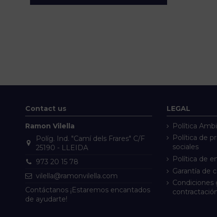
Contact us
LEGAL
Ramon Vilella
Política Ambi
Política de p
Políg. Ind. "Camí dels Frares" C/F
sociales
25190 - LLEIDA
Política de e
973 20 15 78
Garantía de 
vilella@ramonvilella.com
Condiciones 
Contáctanos ¡Estaremos encantados
contractació
de ayudarte!