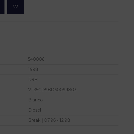
540006
1998
D9B
VF35CD9BD60099803
Branco
Diesel
Break | 07.96 - 12.98