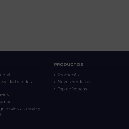
PRODUCTOS
ental
Promoção
rivacidad y redes
Novos produtos
Top de Vendas
nvíos
compra
generales uso web y
n