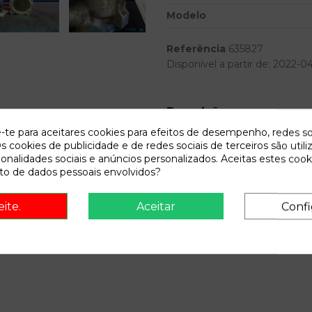
Modelo
Referência
635827
Disponível a partir de:
2022-0
Descrição
e-te para aceitares cookies para efeitos de desempenho, redes so
Recambio de bomba direccion p
s cookies de publicidade e de redes sociais de terceiros são utili
07.96 - 12.98 referencia OE
ionalidades sociais e anúncios personalizados. Aceitas estes cook
o de dados pessoais envolvidos?
eite.
Aceitar
Confi