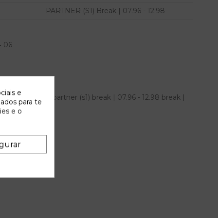
PARTNER (S1) Break | 07.96 - 12.98
4-06
ciais e
ara peugeot partner (s1) break | 07.96 - 12.98 break |
zados para te
M IAM 540006
ies e o
gurar