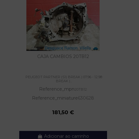
CAJA CAMBIOS 20TB12
PEUGEOT PARTNER (S1) BREAK | 07.96 - 12.98
BREAK |...
Reference_mpn
20TB12
Reference_miniature
630628
181,50 €
Adicionar ao carrinho