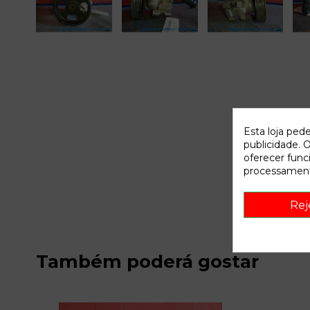
Esta loja ped
publicidade. O
oferecer func
processament
Rej
Também poderá gostar