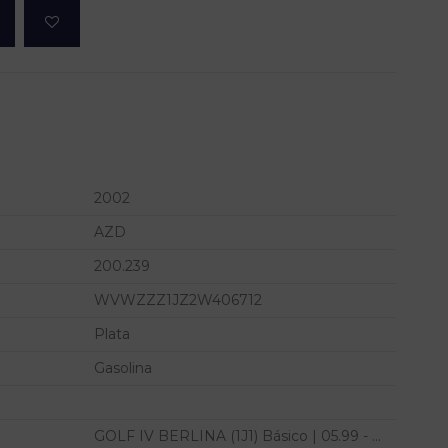
2002
AZD
200.239
WVWZZZ1JZ2W406712
Plata
Gasolina
GOLF IV BERLINA (1J1) Básico | 05.99 - ...