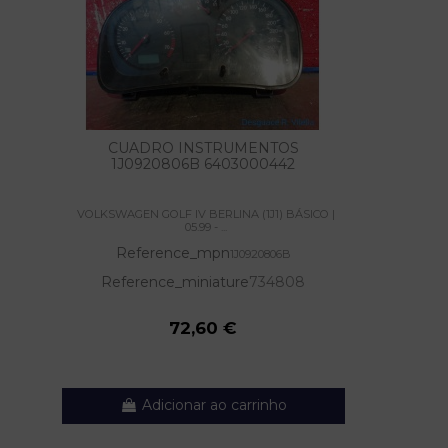
CUADRO INSTRUMENTOS
1J0920806B 6403000442
VOLKSWAGEN GOLF IV BERLINA (1J1) BÁSICO |
05.99 - ...
Reference_mpn
1J0920806B
Reference_miniature
734808
72,60 €
Adicionar ao carrinho