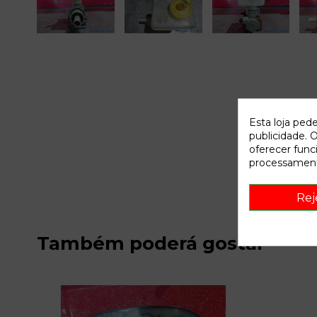
Esta loja ped
publicidade. O
oferecer func
processament
Rej
Também poderá gostar