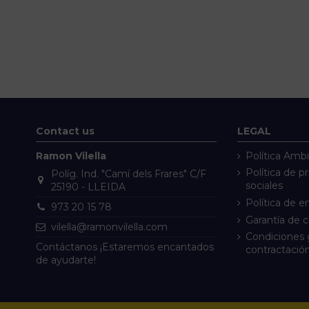
Contact us
LEGAL
Ramon Vilella
Política Ambi
Política de p
Políg. Ind. "Camí dels Frares" C/F
sociales
25190 - LLEIDA
Política de e
973 20 15 78
Garantía de 
vilella@ramonvilella.com
Condiciones 
Contáctanos ¡Estaremos encantados
contractació
de ayudarte!