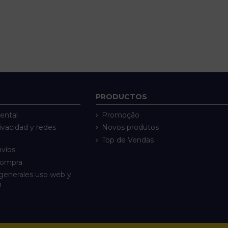
PRODUCTOS
ental
Promoção
rivacidad y redes
Novos produtos
Top de Vendas
nvíos
compra
generales uso web y
n