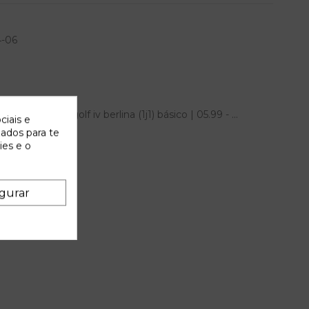
4-06
olkswagen golf iv berlina (1j1) básico | 05.99 - ...
ciais e
zados para te
ies e o
gurar