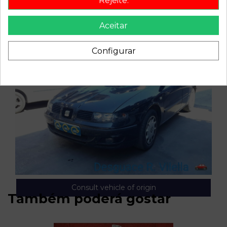
Rejeite.
Aceitar
Configurar
Consult vehicle of origin
Também poderá gostar