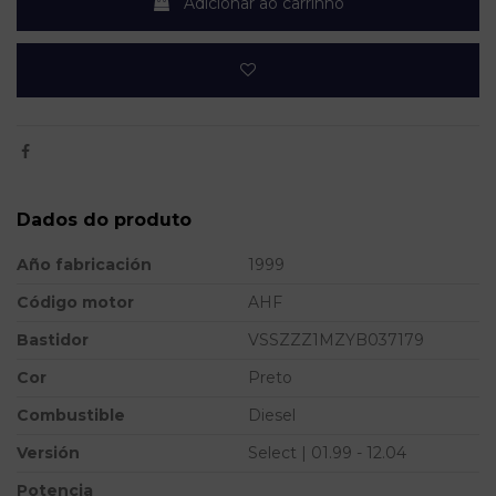
Adicionar ao carrinho
Dados do produto
Año fabricación
1999
Código motor
AHF
Bastidor
VSSZZZ1MZYB037179
Cor
Preto
Combustible
Diesel
Versión
Select | 01.99 - 12.04
Potencia