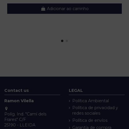
Adicionar ao carrinho
Contact us
LEGAL
Ramon Vilella
Política Ambiental
Política de privacidad y
redes sociales
Políg. Ind. "Camí dels
Frares" C/F
Política de envíos
25190 - LLEIDA
Garantía de compra