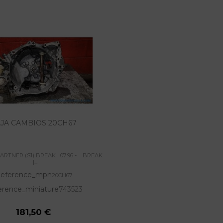
JA CAMBIOS 20CH67
TNER (S1) BREAK | 07.96 - ... BREAK
|...
eference_mpn
20CH67
erence_miniature
743523
181,50 €