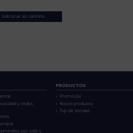
Adicionar ao carrinho
PRODUCTOS
ental
Promoção
rivacidad y redes
Novos produtos
Top de Vendas
nvíos
compra
generales uso web y