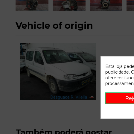
Vehicle of origin
Esta loja ped
publicidade. O
oferecer func
processament
C
Rej
Também poderá gostar