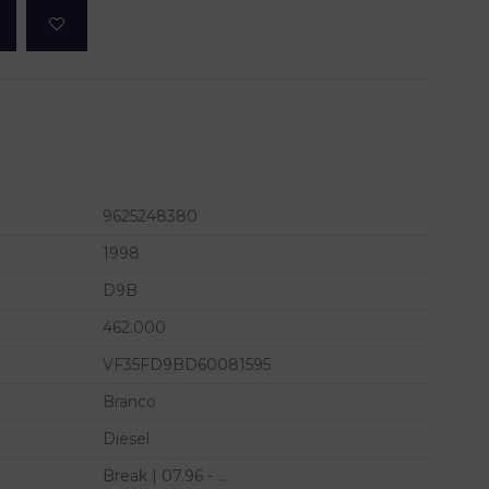
9625248380
1998
D9B
462.000
VF35FD9BD60081595
Branco
Diesel
Break | 07.96 - ...