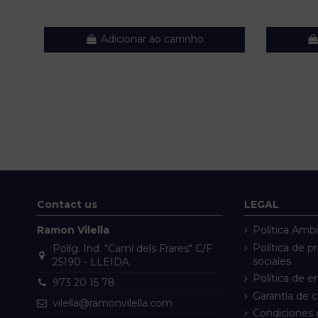
Adicionar ao carrinho
Contact us
LEGAL
Ramon Vilella
Política Ambi
Política de p
Políg. Ind. "Camí dels Frares" C/F
sociales
25190 - LLEIDA
Política de e
973 20 15 78
Garantía de 
vilella@ramonvilella.com
Condiciones 