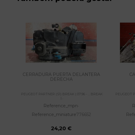
CERRADURA PUERTA DELANTERA
CA
DERECHA
PEUGEOT PARTNER (S1) BREAK | 07.96 - ... BREAK
PEUGEOT PAR
|...
Reference_mpn
R
-
Reference_miniature
776652
Ref
24,20 €