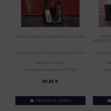
PINZA FRENO DELANTERA DERECHA
MAN
ACONDICI
VOLKSWAGEN GOLF IV BERLINA (1J1) 1.9 TDI | 0.97
VOLKSWAGEN 
-...
Reference_mpn
Re
-
Reference_miniature
777898
Refe
30,25 €
Adicionar ao carrinho