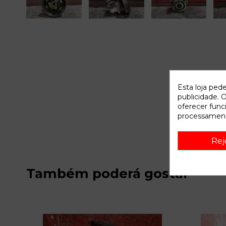
Esta loja ped
publicidade. O
oferecer func
processament
Rej
Também poderá gostar