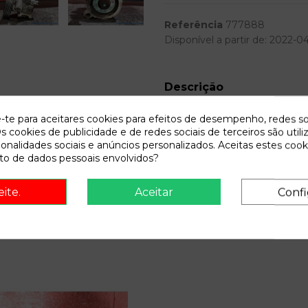
Referência
777888
Disponível a partir de:
2022-0
Descrição
Recambio de bomba direccion par
e-te para aceitares cookies para efeitos de desempenho, redes so
tdi | 0.97 - ... referencia O
s cookies de publicidade e de redes sociais de terceiros são utili
ionalidades sociais e anúncios personalizados. Aceitas estes cook
o de dados pessoais envolvidos?
eite.
Aceitar
Confi