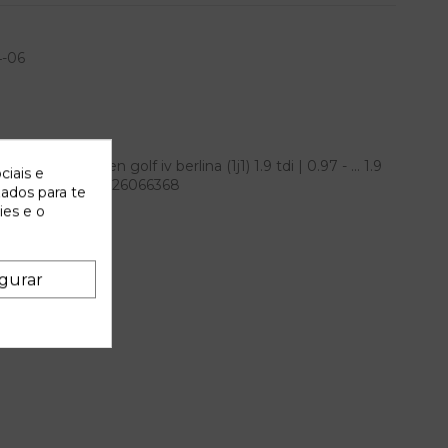
4-06
a volkswagen golf iv berlina (1j1) 1.9 tdi | 0.97 - ... 1.9
ciais e
EM IAM 1J0422154D 26066368
zados para te
ies e o
gurar