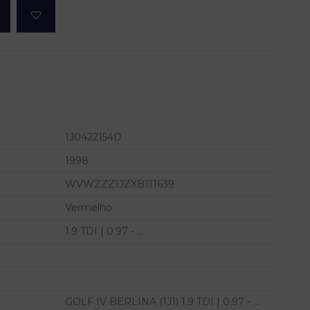
1J0422154D
1998
WVWZZZ1JZXB111639
Vermelho
1.9 TDI | 0.97 - ...
GOLF IV BERLINA (1J1) 1.9 TDI | 0.97 - ...