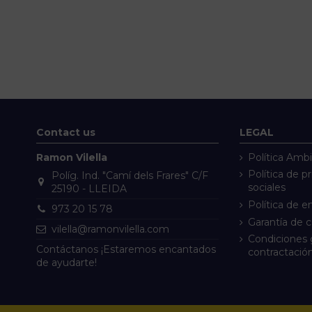
Contact us
LEGAL
Ramon Vilella
Política Ambi
Política de p
Políg. Ind. "Camí dels Frares" C/F
sociales
25190 - LLEIDA
Política de e
973 20 15 78
Garantía de 
vilella@ramonvilella.com
Condiciones 
Contáctanos ¡Estaremos encantados
contractació
de ayudarte!