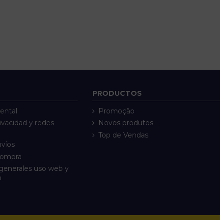
PRODUCTOS
ental
Promoção
rivacidad y redes
Novos produtos
Top de Vendas
nvíos
compra
generales uso web y
n