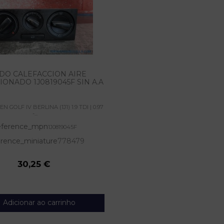
DO CALEFACCION AIRE
ONADO 1J0819045F SIN A.A
GOLF IV BERLINA (1J1) 1.9 TDI | 0.97
-...
ference_mpn
1J0819045F
rence_miniature
778479
30,25 €
Adicionar ao carrinho