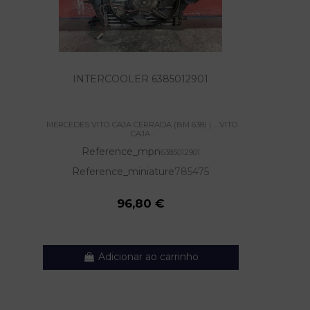
INTERCOOLER 6385012901
MERCEDES VITO CAJA CERRADA (BM 638) | ... VITO
CAJA...
Reference_mpn
6385012901
Reference_miniature
785475
96,80 €
Adicionar ao carrinho