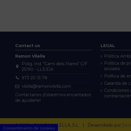
Contact us
LEGAL
Ramon Vilella
Política Ambi
Política de p
Políg. Ind. "Camí dels Frares" C/F
sociales
25190 - LLEIDA
Política de e
973 20 15 78
Garantía de 
vilella@ramonvilella.com
Condiciones 
Contáctanos ¡Estaremos encantados
contractació
de ayudarte!
© 2022 - RAMÓN VILELLA, S.L. | Desarrollado por
Sein
Consentimento de cookies