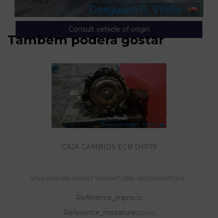
Consult vehicle of origin
Também poderá gostar
CAJA CAMBIOS ECB 5HP19
VOLKSWAGEN PASSAT VARIANT (3B6) V6 COMFORTLINE...
Reference_mpn
ECB
Reference_miniature
632433