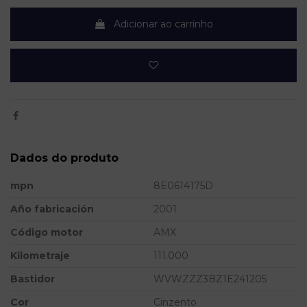
Adicionar ao carrinho
Dados do produto
mpn
8E0614175D
Año fabricación
2001
Código motor
AMX
Kilometraje
111.000
Bastidor
WVWZZZ3BZ1E241205
Cor
Cinzento