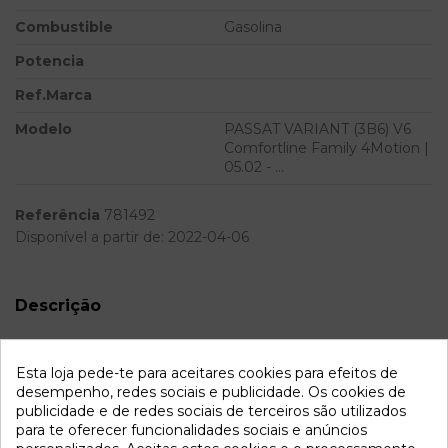
Combustible
Gasolina
Potencia
Ref.Marca
Modelo
PASSAT VARIANT (3B6) V6
Comfortline Family 4Motion |
05.02 - ...
Referência
781492
Disponível a partir de:
2022-04-06
Descrição
Recambio de bomba freno para volkswagen passat variant
(3b6) v6 comfortline family 4motion | 05.02 - ... referencia
Esta loja pede-te para aceitares cookies para efeitos de
OEM IAM 8E0614175D 0130108095
desempenho, redes sociais e publicidade. Os cookies de
publicidade e de redes sociais de terceiros são utilizados
para te oferecer funcionalidades sociais e anúncios