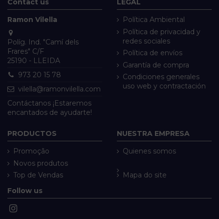
Contact us
LEGAL
Ramon Vilella
Política Ambiental
Política de privacidad y
redes sociales
Políg. Ind. "Camí dels
Frares" C/F
Política de envíos
25190 - LLEIDA
Garantía de compra
973 20 15 78
Condiciones generales
uso web y contractación
vilella@ramonvilella.com
Contáctanos ¡Estaremos
encantados de ayudarte!
PRODUCTOS
NUESTRA EMPRESA
Promoção
Quienes somos
Novos produtos
Top de Vendas
Mapa do site
Follow us