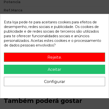
Potencia
Ref.Marca
Modelo
BERLINGO 1.9 600 D Furg. |
Esta loja pede-te para aceitares cookies para efeitos de
08.96 - 12.02
desempenho, redes sociais e publicidade. Os cookies de
publicidade e de redes sociais de terceiros são utilizados
Referência
784242
para te oferecer funcionalidades sociais e anúncios
Disponível a partir de:
2022-04-06
personalizados. Aceitas estes cookies e o processamento
de dados pessoais envolvidos?
Descrição
Rejeite.
Recambio de bomba direccion para citroen berlingo 1.9 600
Aceitar
d furg. | 08.96 - 12.02 referencia OEM IAM 9631923680
26068593
Configurar
Também poderá gostar