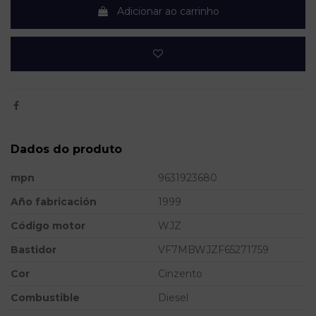
Adicionar ao carrinho
Dados do produto
mpn
9631923680
Año fabricación
1999
Código motor
WJZ
Bastidor
VF7MBWJZF65271759
Cor
Cinzento
Combustible
Diesel