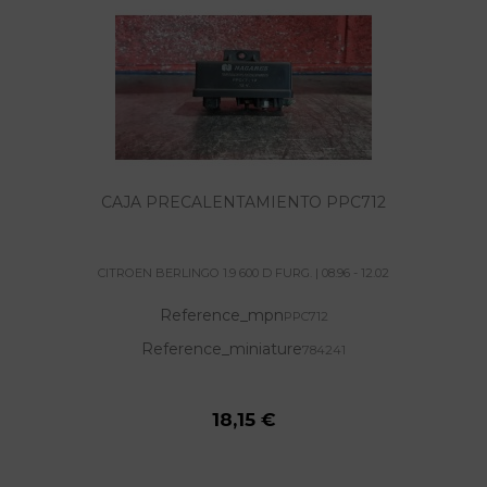
CAJA PRECALENTAMIENTO PPC712
CITROEN BERLINGO 1.9 600 D FURG. | 08.96 - 12.02
Reference_mpn
PPC712
Reference_miniature
784241
18,15 €