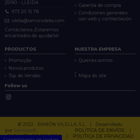
25190 - LLEIDA
Garantía de compra
973 20 15 78
Condiciones generales
uso web y contractación
vilella@ramonvilella.com
Contáctanos ¡Estaremos
encantados de ayudarte!
PRODUCTOS
NUESTRA EMPRESA
Promoção
Quienes somos
Novos produtos
Top de Vendas
Mapa do site
Follow us
© 2022 - RAMÓN VILELLA, S.L. | Desarrollado
por
Seintosoft
POLÍTICA DE ENVÍOS
|
GARANTÍA DE COMPRA
|
POLÍTICA DE PRIVACIDAD
Consentimento de cookies