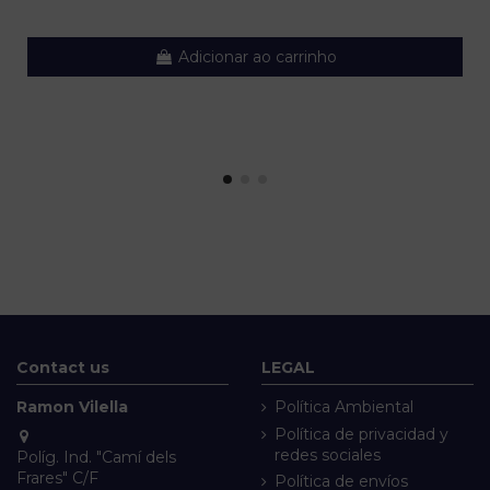
Adicionar ao carrinho
Contact us
LEGAL
Ramon Vilella
Política Ambiental
Política de privacidad y
redes sociales
Políg. Ind. "Camí dels
Frares" C/F
Política de envíos