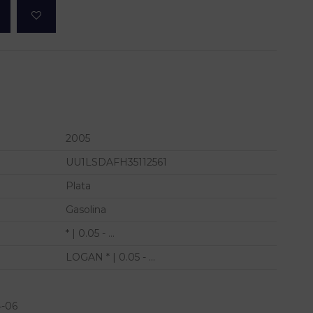
2005
UU1LSDAFH35112561
Plata
Gasolina
* | 0.05 - ...
LOGAN * | 0.05 - ...
4-06