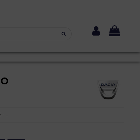
NO
- ...