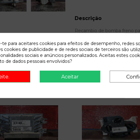
Descrição
Recambio de bomba freno para d
e-te para aceitares cookies para efeitos de desempenho, redes so
s cookies de publicidade e de redes sociais de terceiros são utili
ionalidades sociais e anúncios personalizados. Aceitas estes cook
o de dados pessoais envolvidos?
eite.
Aceitar
Confi