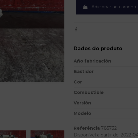
Adicionar ao carrinho
Dados do produto
Año fabricación
Bastidor
Cor
Combustible
Versión
Modelo
Referência
785732
Disponível a partir de:
2022-0