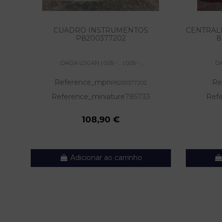
CUADRO INSTRUMENTOS
CENTRALI
P8200377202
8
DACIA LOGAN | 0.05 - ... | 0.05 - ...
DAC
Reference_mpn
Re
P8200377202
Reference_miniature
785733
Refe
108,90 €
Adicionar ao carrinho