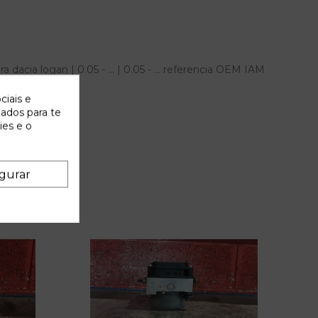
acia logan | 0.05 - ... | 0.05 - ... referencia OEM IAM
ciais e
zados para te
ies e o
gurar