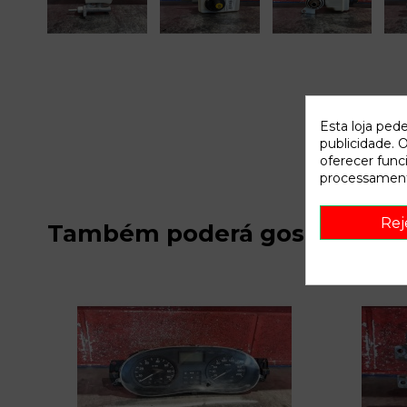
Esta loja ped
publicidade. O
oferecer func
processament
Rej
Também poderá gostar