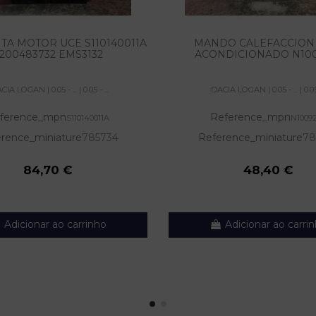
TA MOTOR UCE S110140011A
MANDO CALEFACCION 
200483732 EMS3132
ACONDICIONADO N100
IA LOGAN | 0.05 - ... | 0.05 - ...
DACIA LOGAN | 0.05 - ... | 0.05 
ference_mpn
Reference_mpn
S110140011A
N1009
rence_miniature
785734
Reference_miniature
78
84,70 €
48,40 €
Adicionar ao carrinho
Adicionar ao carri