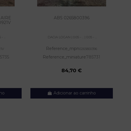
AIRE
ABS 0265800396
921V
- ...
DACIA LOGAN | 0.05 - ... | 0.05 - ...
Reference_mpn
21V
0265800396
5735
Reference_miniature
785731
84,70 €
nho
Adicionar ao carrinho