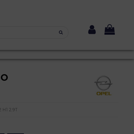
NO
 H1 2.9T