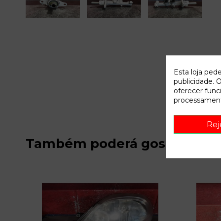
Esta loja ped
publicidade. O
oferecer func
processament
Rej
Também poderá gostar