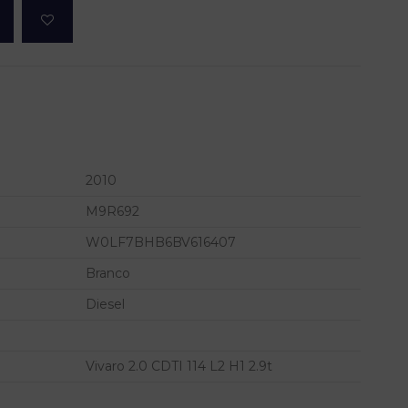
2010
M9R692
W0LF7BHB6BV616407
Branco
Diesel
Vivaro 2.0 CDTI 114 L2 H1 2.9t