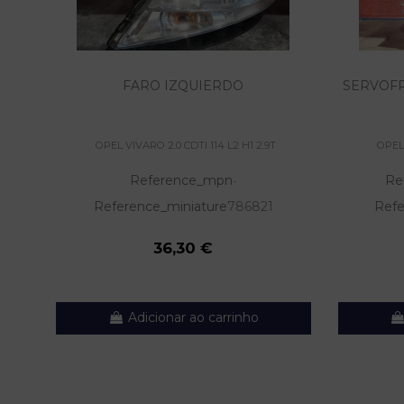
FARO IZQUIERDO
SERVOFR
OPEL VIVARO 2.0 CDTI 114 L2 H1 2.9T
OPEL 
Reference_mpn
Re
-
Reference_miniature
786821
Refe
36,30 €
Adicionar ao carrinho