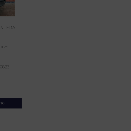
ANTERA
H1 2.9T
6823
nho