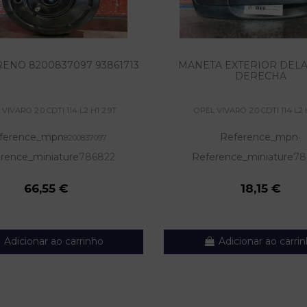
ENO 8200837097 93861713
MANETA EXTERIOR DEL
DERECHA
VIVARO 2.0 CDTI 114 L2 H1 2.9T
OPEL VIVARO 2.0 CDTI 114 L2 
ference_mpn
Reference_mpn
8200837097
-
rence_miniature
786822
Reference_miniature
78
66,55 €
18,15 €
Adicionar ao carrinho
Adicionar ao carri