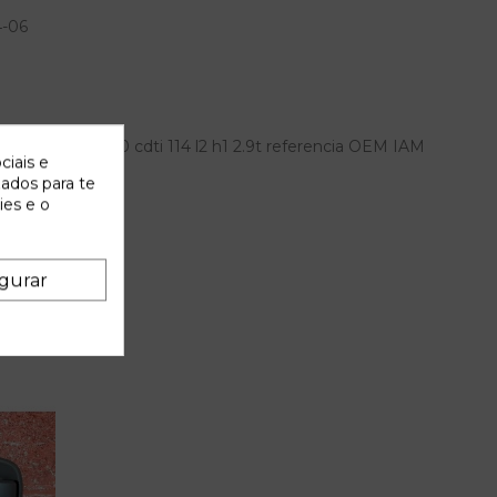
4-06
opel vivaro 2.0 cdti 114 l2 h1 2.9t referencia OEM IAM
ciais e
zados para te
ies e o
gurar