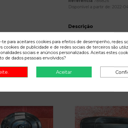
Referência
786826
Disponível a partir de:
2022-0
Descrição
Recambio de bomba freno para 
e-te para aceitares cookies para efeitos de desempenho, redes so
s cookies de publicidade e de redes sociais de terceiros são utili
ionalidades sociais e anúncios personalizados. Aceitas estes cook
o de dados pessoais envolvidos?
eite.
Aceitar
Confi