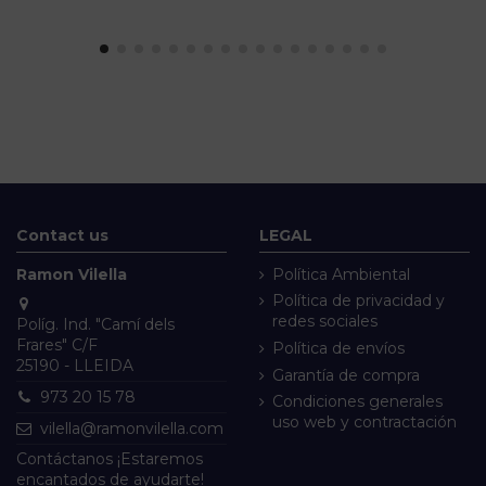
Contact us
LEGAL
Ramon Vilella
Política Ambiental
Política de privacidad y
redes sociales
Políg. Ind. "Camí dels
Frares" C/F
Política de envíos
25190 - LLEIDA
Garantía de compra
973 20 15 78
Condiciones generales
uso web y contractación
vilella@ramonvilella.com
Contáctanos ¡Estaremos
encantados de ayudarte!