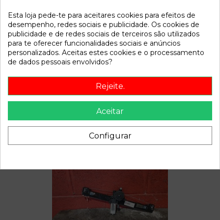
Esta loja pede-te para aceitares cookies para efeitos de
Referência
788353
desempenho, redes sociais e publicidade. Os cookies de
Disponível a partir de:
2022-04-06
publicidade e de redes sociais de terceiros são utilizados
para te oferecer funcionalidades sociais e anúncios
personalizados. Aceitas estes cookies e o processamento
de dados pessoais envolvidos?
Descrição
Recambio de bomba freno para fiat punto 1.3 multijet 16v
Rejeite.
90 dynamic referencia OEM IAM
Aceitar
Configurar
Também poderá gostar