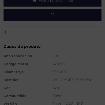
Adicionar ao carrinho
Dados do produto
Año fabricación
2011
Código motor
A20DTH
Kilometraje
332.000
Bastidor
W0LGM8EY9B1039942
Cor
Azul
Combustible
Diesel
Versión
Sport | 10.08 - 12.11