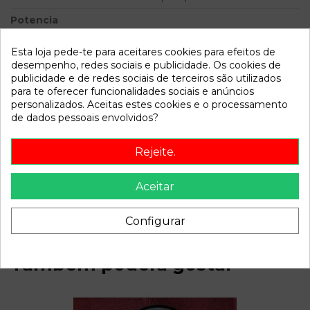
Potencia
Modelo
INSIGNIA SPORTS TOURER
Esta loja pede-te para aceitares cookies para efeitos de
Sport | 10.08 - 12.11
desempenho, redes sociais e publicidade. Os cookies de
publicidade e de redes sociais de terceiros são utilizados
Referência
788621
para te oferecer funcionalidades sociais e anúncios
personalizados. Aceitas estes cookies e o processamento
Disponível a partir de:
2022-04-06
de dados pessoais envolvidos?
Rejeite.
Descrição
Recambio de bomba freno para opel insignia sports tourer
Aceitar
sport | 10.08 - 12.11 sport | 10.08 - 12.11 referencia OEM IAM
Configurar
Também poderá gostar