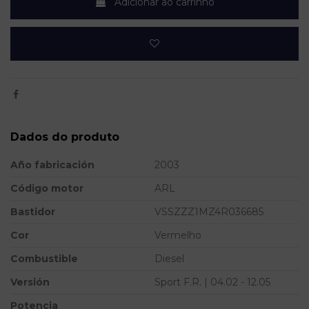
Adicionar ao carrinho
Dados do produto
Año fabricación
2003
Código motor
ARL
Bastidor
VSSZZZ1MZ4R036685
Cor
Vermelho
Combustible
Diesel
Versión
Sport F.R. | 04.02 - 12.05
Potencia