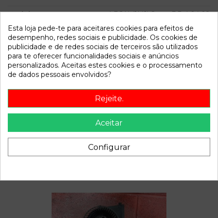
Modelo
LEON (1M1) Sport F.R. | 04.02
- 12.05
Esta loja pede-te para aceitares cookies para efeitos de
desempenho, redes sociais e publicidade. Os cookies de
publicidade e de redes sociais de terceiros são utilizados
Referência
790265
para te oferecer funcionalidades sociais e anúncios
Disponível a partir de:
2022-04-06
personalizados. Aceitas estes cookies e o processamento
de dados pessoais envolvidos?
Descrição
Rejeite.
Recambio de bomba freno para seat leon (1m1) sport f.r. |
04.02 - 12.05 sport f.r. | 04.02 - 12.05 referencia OEM IAM
Aceitar
Configurar
Também poderá gostar