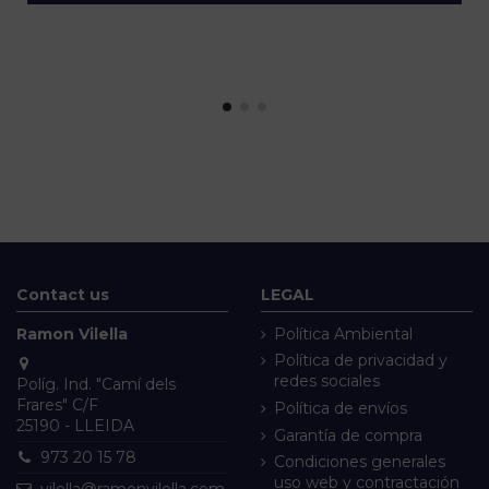
Contact us
LEGAL
Ramon Vilella
Política Ambiental
Política de privacidad y
redes sociales
Políg. Ind. "Camí dels
Frares" C/F
Política de envíos
25190 - LLEIDA
Garantía de compra
973 20 15 78
Condiciones generales
uso web y contractación
vilella@ramonvilella.com