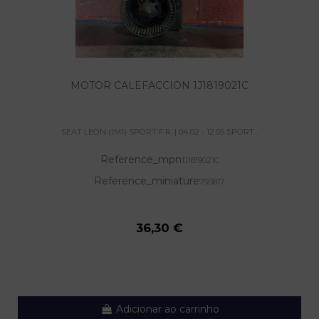
MOTOR CALEFACCION 1J1819021C
SEAT LEON (1M1) SPORT F.R. | 04.02 - 12.05 SPORT...
Reference_mpn
1J1819021C
Reference_miniature
793817
36,30 €
Adicionar ao carrinho