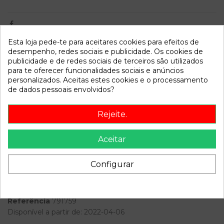
Esta loja pede-te para aceitares cookies para efeitos de
desempenho, redes sociais e publicidade. Os cookies de
Dados do produto
publicidade e de redes sociais de terceiros são utilizados
para te oferecer funcionalidades sociais e anúncios
Año fabricación
2000
personalizados. Aceitas estes cookies e o processamento
de dados pessoais envolvidos?
Código motor
NFZ
Bastidor
VF7N2NFZF36886162
Rejeite.
Cor
Plata
Aceitar
Combustible
Gasolina
Versión
* | 0.97 - 0.06
Configurar
Modelo
XSARA BREAK * | 0.97 - 0.06
Referência
791759
Disponível a partir de:
2022-04-06