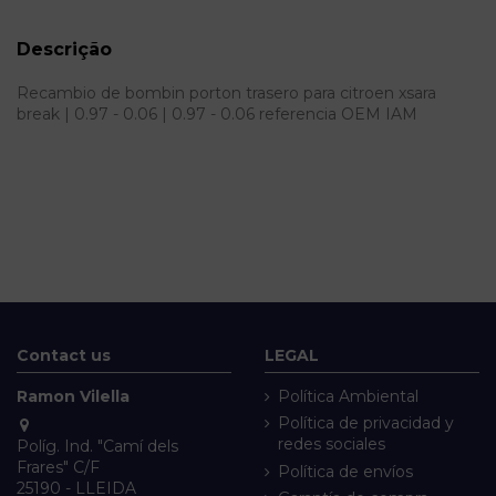
Descrição
Recambio de bombin porton trasero para citroen xsara
break | 0.97 - 0.06 | 0.97 - 0.06 referencia OEM IAM
Contact us
LEGAL
Ramon Vilella
Política Ambiental
Política de privacidad y
redes sociales
Políg. Ind. "Camí dels
Frares" C/F
Política de envíos
25190 - LLEIDA