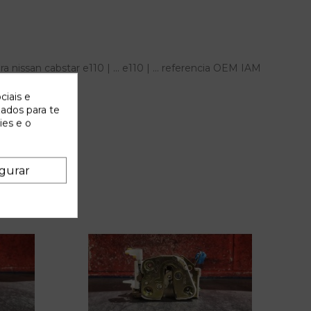
issan cabstar e110 | ... e110 | ... referencia OEM IAM
ciais e
zados para te
ies e o
gurar