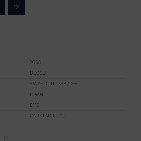
2005
BD30D
VWASDFTL053821665
Diesel
E110 | ...
CABSTAR E110 | ...
4-06