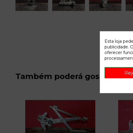
Esta loja ped
publicidade. O
oferecer func
processament
Rej
Também poderá gostar