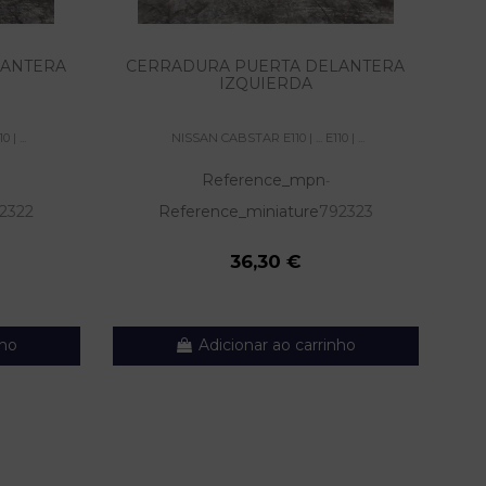
LANTERA
CERRADURA PUERTA DELANTERA
IZQUIERDA
| ...
NISSAN CABSTAR E110 | ... E110 | ...
Reference_mpn
-
2322
Reference_miniature
792323
36,30 €
nho
Adicionar ao carrinho