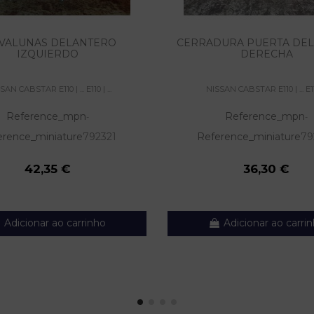
VALUNAS DELANTERO
CERRADURA PUERTA DE
IZQUIERDO
DERECHA
SAN CABSTAR E110 | ... E110 | ...
NISSAN CABSTAR E110 | ... E110 
Reference_mpn
Reference_mpn
-
-
erence_miniature
792321
Reference_miniature
79
42,35 €
36,30 €
Adicionar ao carrinho
Adicionar ao carri