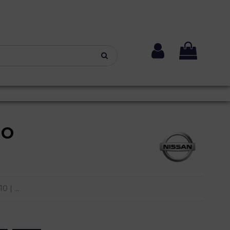
NO
 | ...