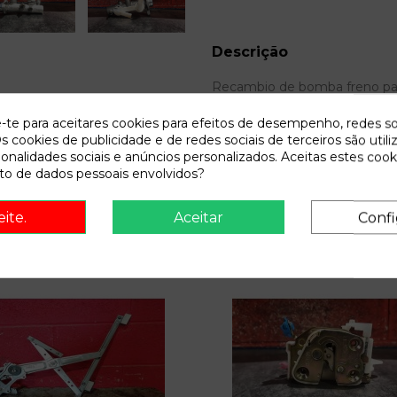
Descrição
Recambio de bomba freno para n
e-te para aceitares cookies para efeitos de desempenho, redes so
s cookies de publicidade e de redes sociais de terceiros são utili
ionalidades sociais e anúncios personalizados. Aceitas estes cook
o de dados pessoais envolvidos?
eite.
Aceitar
Confi