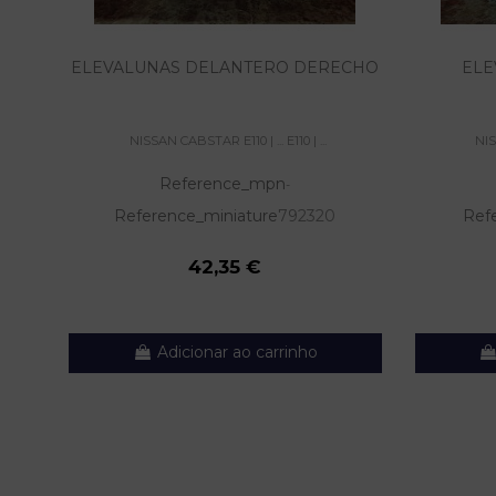
ELEVALUNAS DELANTERO DERECHO
ELE
NISSAN CABSTAR E110 | ... E110 | ...
NIS
Reference_mpn
-
Reference_miniature
792320
Ref
42,35 €
Adicionar ao carrinho