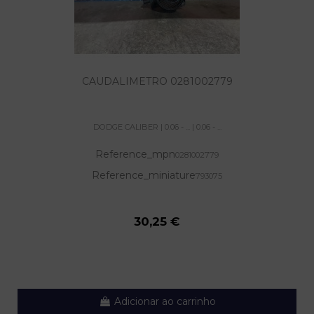
CAUDALIMETRO 0281002779
DODGE CALIBER | 0.06 - ... | 0.06 - ...
Reference_mpn
0281002779
Reference_miniature
793075
30,25 €
Adicionar ao carrinho