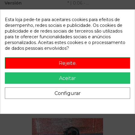
Versión
* | 0.06 - ...
Modelo
CALIBER * | 0.06 - ...
Esta loja pede-te para aceitares cookies para efeitos de
desempenho, redes sociais e publicidade. Os cookies de
Referência
793076
publicidade e de redes sociais de terceiros são utilizados
Disponível a partir de:
2022-04-06
para te oferecer funcionalidades sociais e anúncios
personalizados. Aceitas estes cookies e o processamento
de dados pessoais envolvidos?
Descrição
Rejeite.
Recambio de bomba direccion para dodge caliber | 0.06 - ...
| 0.06 - ... referencia OEM IAM 88307308
Aceitar
Configurar
Também poderá gostar