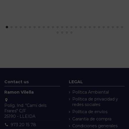
Contact us
LEGAL
Ramon Vilella
Política Ambiental
Política de privacidad y
redes sociales
Políg. Ind. "Camí dels
Frares" C/F
Política de envíos
25190 - LLEIDA
Garantía de compra
973 20 15 78
Condiciones generales