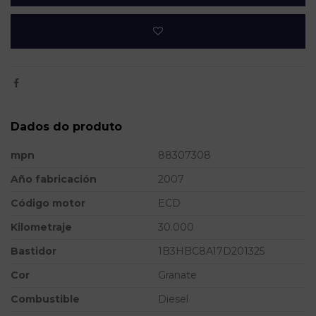
Dados do produto
mpn
88307308
Año fabricación
2007
Código motor
ECD
Kilometraje
30.000
Bastidor
1B3HBC8A17D201325
Cor
Granate
Combustible
Diesel