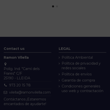
Contact us
LEGAL
Ramon Vilella
Política Ambiental
Política de privacidad y
redes sociales
Políg. Ind. "Camí dels
Frares" C/F
Política de envíos
25190 - LLEIDA
Garantía de compra
973 20 15 78
Condiciones generales
uso web y contractación
vilella@ramonvilella.com
Contáctanos ¡Estaremos
encantados de ayudarte!