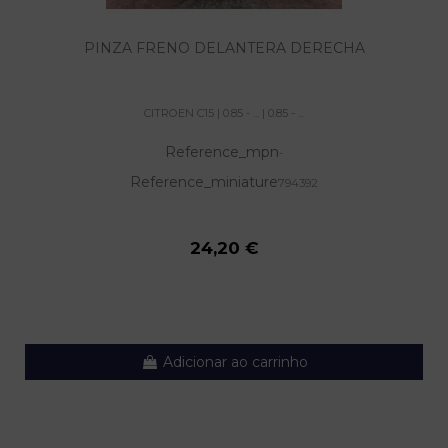
PINZA FRENO DELANTERA DERECHA
CITROEN C15 | 0.85 - ... | 0.85 - ...
Reference_mpn
-
Reference_miniature
794392
24,20 €
Adicionar ao carrinho