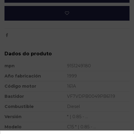
Dados do produto
mpn
9151249180
Año fabricación
1999
Código motor
161A
Bastidor
VF7VDPB0049PB6119
Combustible
Diesel
Versión
* | 0.85 - ...
Modelo
C15 * | 0.85 - ...