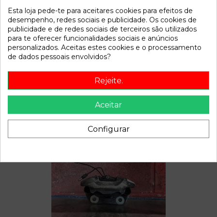
Esta loja pede-te para aceitares cookies para efeitos de
Referência
794394
desempenho, redes sociais e publicidade. Os cookies de
Disponível a partir de:
2022-04-06
publicidade e de redes sociais de terceiros são utilizados
para te oferecer funcionalidades sociais e anúncios
personalizados. Aceitas estes cookies e o processamento
Descrição
de dados pessoais envolvidos?
Recambio de bomba direccion para citroen c15 | 0.85 - ... |
Rejeite.
0.85 - ... referencia OEM IAM 9151249180
Aceitar
Configurar
Também poderá gostar