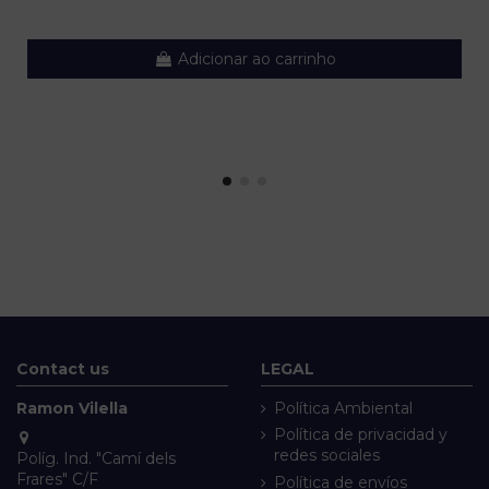
Adicionar ao carrinho
Contact us
LEGAL
Ramon Vilella
Política Ambiental
Política de privacidad y
redes sociales
Políg. Ind. "Camí dels
Frares" C/F
Política de envíos