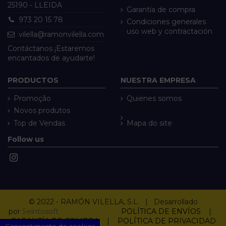
25190 - LLEIDA
Garantía de compra
973 20 15 78
Condiciones generales
uso web y contractación
vilella@ramonvilella.com
Contáctanos ¡Estaremos
encantados de ayudarte!
PRODUCTOS
NUESTRA EMPRESA
Promoção
Quienes somos
Novos produtos
Top de Vendas
Mapa do site
Follow us
© 2022 - RAMÓN VILELLA, S.L. | Desarrollado
por
Seintosoft
POLÍTICA DE ENVÍOS
|
GARANTÍA DE COMPRA
|
POLÍTICA DE PRIVACIDAD