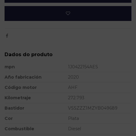
Dados do produto
mpn
1J0422154AES
Año fabricación
2020
Código motor
AHF
Kilometraje
272.793
Bastidor
VSSZZZ1MZYB049689
Cor
Plata
Combustible
Diesel