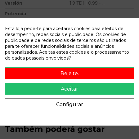
Versión
1.9 TDI | 0.99 - ...
Potencia
Modelo
TOLEDO (1M2) 1.9 TDI | 0.99 -
Esta loja pede-te para aceitares cookies para efeitos de
...
desempenho, redes sociais e publicidade. Os cookies de
publicidade e de redes sociais de terceiros são utilizados
Referência
796357
para te oferecer funcionalidades sociais e anúncios
Disponível a partir de:
2022-04-06
personalizados. Aceitas estes cookies e o processamento
de dados pessoais envolvidos?
Descrição
Rejeite.
Recambio de bomba direccion para seat toledo (1m2) 1.9 tdi
Aceitar
| 0.99 - ... 1.9 tdi | 0.99 - ... referencia OEM IAM
1J0422154AES
Configurar
Também poderá gostar