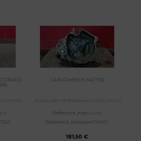
ICIONADO
CAJA CAMBIOS V427116
AL
695
GLS (3-PTAS.)
SUZUKI SWIFT SF BERLINA (MA) 1.3 GLS (3-PTAS.)
SUZU
|...
Reference_mpn
0CA1
V427116
7663
Reference_miniature
798167
181,50 €