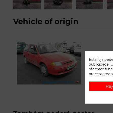
Vehicle of origin
Esta loja ped
publicidade. O
oferecer func
processament
C
Rej