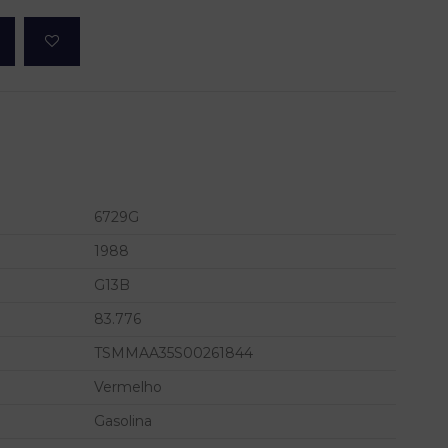
6729G
1988
G13B
83.776
TSMMAA35S00261844
Vermelho
Gasolina