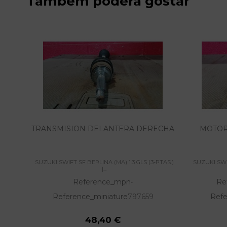
Também poderá gostar
TRANSMISION DELANTERA DERECHA
MOTOR
SUZUKI SWIFT SF BERLINA (MA) 1.3 GLS (3-PTAS.)
SUZUKI SWIF
|...
Reference_mpn
Re
-
Reference_miniature
797659
Refe
48,40 €