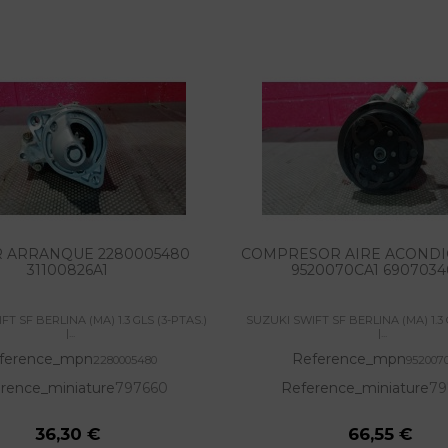
 ARRANQUE 2280005480
COMPRESOR AIRE ACOND
31100826A1
9520070CA1 6907034
T SF BERLINA (MA) 1.3 GLS (3-PTAS.)
SUZUKI SWIFT SF BERLINA (MA) 1.3 
|...
|...
ference_mpn
Reference_mpn
2280005480
952007
rence_miniature
797660
Reference_miniature
79
36,30 €
66,55 €