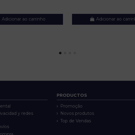
Adicionar ao carrinho
Adicionar ao carri
PRODUCTOS
ental
Promoção
rivacidad y redes
Novos produtos
Top de Vendas
nvíos
compra