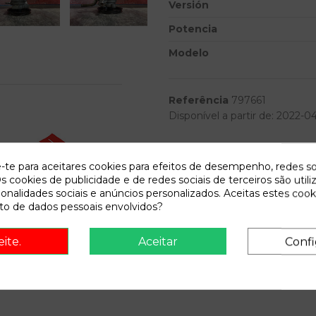
Versión
Potencia
Modelo
Referência
797661
Disponível a partir de:
2022-0
Descrição
e-te para aceitares cookies para efeitos de desempenho, redes so
s cookies de publicidade e de redes sociais de terceiros são utili
Recambio de bomba direccion par
ionalidades sociais e anúncios personalizados. Aceitas estes cook
12.03 1.3 gls (3-ptas.) | 10.9
o de dados pessoais envolvidos?
onsult vehicle of origin
eite.
Aceitar
Confi