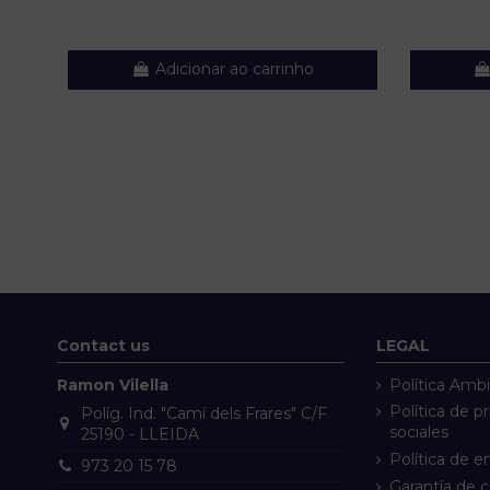
Adicionar ao carrinho
Contact us
LEGAL
Ramon Vilella
Política Ambi
Política de p
Políg. Ind. "Camí dels Frares" C/F
sociales
25190 - LLEIDA
Política de e
973 20 15 78
Garantía de 