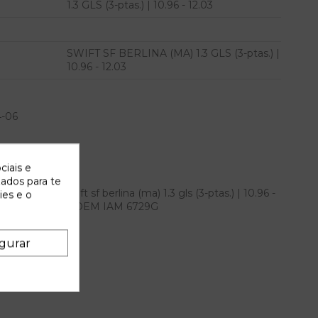
1.3 GLS (3-ptas.) | 10.96 - 12.03
SWIFT SF BERLINA (MA) 1.3 GLS (3-ptas.) |
10.96 - 12.03
4-06
ciais e
zados para te
a suzuki swift sf berlina (ma) 1.3 gls (3-ptas.) | 10.96 -
ies e o
6 - 12.03 referencia OEM IAM 6729G
gurar