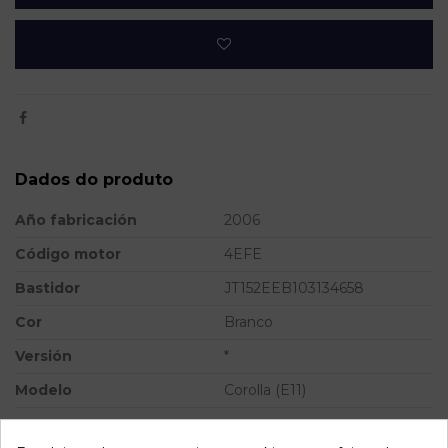
Dados do produto
Año fabricación
2006
Código motor
4EFE
Bastidor
JT152EEB103134658
Cor
Branco
Versión
*
Modelo
Corolla (E11)
Referência
798107