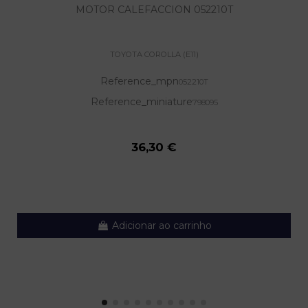
MOTOR CALEFACCION 052210T
TOYOTA COROLLA (E11)
Reference_mpn
052210T
Reference_miniature
798095
36,30 €
Adicionar ao carrinho