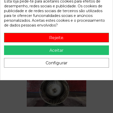
Esta loja pede-te para aceitares cookies para efeitos de
Disponível a partir de:
2022-04-06
desempenho, redes sociais e publicidade. Os cookies de
publicidade e de redes sociais de terceiros são utilizados
para te oferecer funcionalidades sociais e anúncios
Descrição
personalizados. Aceitas estes cookies e o processamento
de dados pessoais envolvidos?
Recambio de bomba freno para toyota corolla (e11)
referencia OEM IAM
Rejeite.
Aceitar
Também poderá gostar
Configurar