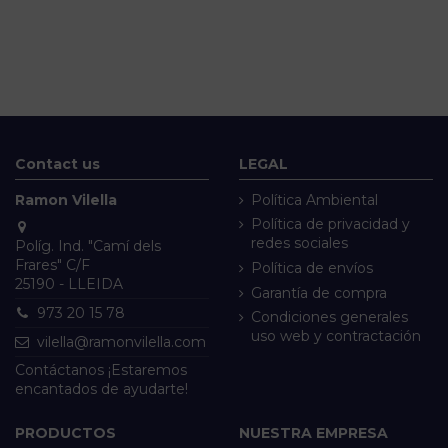
Contact us
LEGAL
Ramon Vilella
Política Ambiental
Política de privacidad y
redes sociales
Políg. Ind. "Camí dels
Frares" C/F
Política de envíos
25190 - LLEIDA
Garantía de compra
973 20 15 78
Condiciones generales
uso web y contractación
vilella@ramonvilella.com
Contáctanos ¡Estaremos
encantados de ayudarte!
PRODUCTOS
NUESTRA EMPRESA