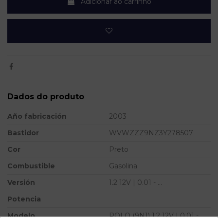
Adicionar ao carrinho
Dados do produto
Año fabricación
2003
Bastidor
WVWZZZ9NZ3Y278507
Cor
Preto
Combustible
Gasolina
Versión
1.2 12V | 0.01 - ...
Potencia
Modelo
POLO (9N1) 1.2 12V | 0.01 - ...