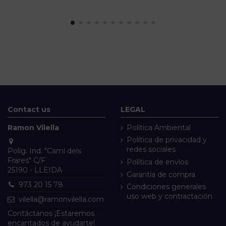
Contact us
LEGAL
Ramon Vilella
Política Ambiental
Política de privacidad y
redes sociales
Políg. Ind. "Camí dels
Frares" C/F
Política de envíos
25190 - LLEIDA
Garantía de compra
973 20 15 78
Condiciones generales
uso web y contractación
vilella@ramonvilella.com
Contáctanos ¡Estaremos
encantados de ayudarte!