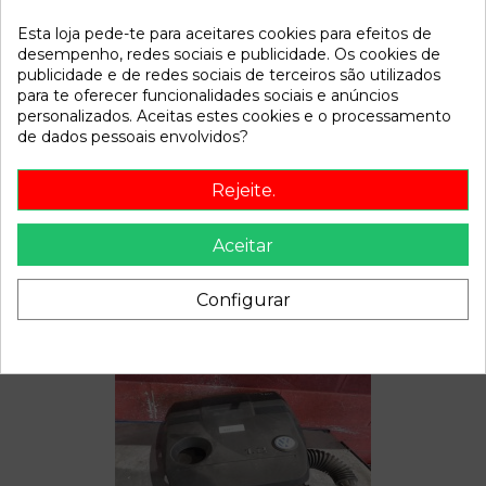
Esta loja pede-te para aceitares cookies para efeitos de
Referência
799329
desempenho, redes sociais e publicidade. Os cookies de
Disponível a partir de:
2022-04-06
publicidade e de redes sociais de terceiros são utilizados
para te oferecer funcionalidades sociais e anúncios
personalizados. Aceitas estes cookies e o processamento
de dados pessoais envolvidos?
Descrição
Recambio de bomba freno para volkswagen polo (9n1) 1.2
Rejeite.
12v | 0.01 - ... 1.2 12v | 0.01 - ... referencia OEM IAM
Aceitar
Configurar
Também poderá gostar