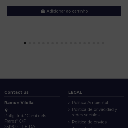
Adicionar ao carrinho
Contact us
LEGAL
Ramon Vilella
Política Ambiental
Política de privacidad y
redes sociales
Políg. Ind. "Camí dels
Frares" C/F
Política de envíos
25190 - LLEIDA