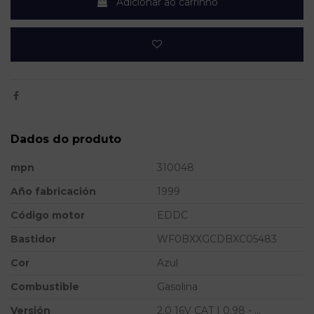
Adicionar ao carrinho
Dados do produto
mpn
310048
Año fabricación
1999
Código motor
EDDC
Bastidor
WF0BXXGCDBXC05483
Cor
Azul
Combustible
Gasolina
Versión
2.0 16V CAT | 0.98 - ...