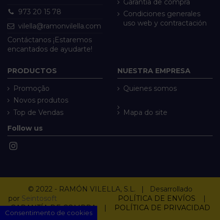
Garantía de compra
973 20 15 78
Condiciones generales
uso web y contractación
vilella@ramonvilella.com
Contáctanos ¡Estaremos
encantados de ayudarte!
PRODUCTOS
NUESTRA EMPRESA
Promoção
Quienes somos
Novos produtos
Top de Vendas
Mapa do site
Follow us
© 2022 - RAMÓN VILELLA, S.L. | Desarrollado
por
Seintosoft
POLÍTICA DE ENVÍOS
|
GARANTÍA DE COMPRA
|
POLÍTICA DE PRIVACIDAD
Consentimento de cookies