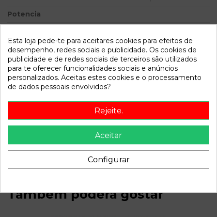
Potencia
Modelo
FOCUS BERLINA (CAK) 2.0
16V CAT | 0.98 - ...
Esta loja pede-te para aceitares cookies para efeitos de
desempenho, redes sociais e publicidade. Os cookies de
publicidade e de redes sociais de terceiros são utilizados
Referência
799899
para te oferecer funcionalidades sociais e anúncios
Disponível a partir de:
2022-04-06
personalizados. Aceitas estes cookies e o processamento
de dados pessoais envolvidos?
Descrição
Rejeite.
Recambio de bomba freno para ford focus berlina (cak) 2.0
Aceitar
16v cat | 0.98 - ... 2.0 16v cat | 0.98 - ... referencia OEM IAM
310048
Configurar
Também poderá gostar