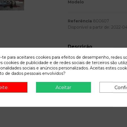
Modelo
Referência
800607
Disponível a partir de:
2022-0
Descrição
e-te para aceitares cookies para efeitos de desempenho, redes so
Recambio de bomba freno para op
s cookies de publicidade e de redes sociais de terceiros são utili
cat (z 12 xe / lw4) | 0.00 - 0
ionalidades sociais e anúncios personalizados. Aceitas estes cook
o de dados pessoais envolvidos?
eite.
Aceitar
Confi