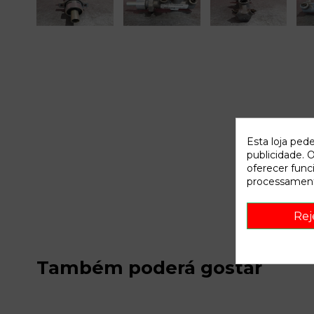
Esta loja ped
publicidade. O
oferecer func
processament
Rej
Também poderá gostar