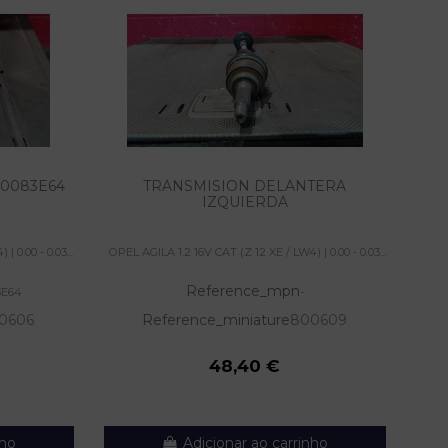
0083E64
TRANSMISION DELANTERA
PIN
IZQUIERDA
 0.00 - 0.03...
OPEL AGILA 1.2 16V CAT (Z 12 XE / LW4) | 0.00 - 0.03...
OPEL 
Reference_mpn
3E64
-
0606
Reference_miniature
800609
48,40 €
nho
Adicionar ao carrinho