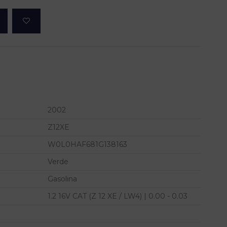
2002
Z12XE
W0L0HAF681G138163
Verde
Gasolina
1.2 16V CAT (Z 12 XE / LW4) | 0.00 - 0.03