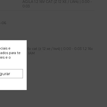
AGILA 1.2 16V CAT (Z 12 XE / LW4) | 0.00 -
0.03
4-06
ciais e
el agila 1.2 16v cat (z 12 xe / lw4) | 0.00 - 0.03 1.2 16v
zados para te
.03 referencia OEM IAM
ies e o
gurar