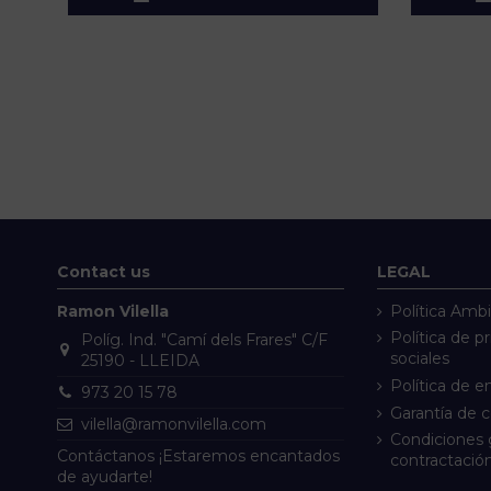
Contact us
LEGAL
Ramon Vilella
Política Ambi
Política de p
Políg. Ind. "Camí dels Frares" C/F
sociales
25190 - LLEIDA
Política de e
973 20 15 78
Garantía de 
vilella@ramonvilella.com
Condiciones 
Contáctanos ¡Estaremos encantados
contractació
de ayudarte!