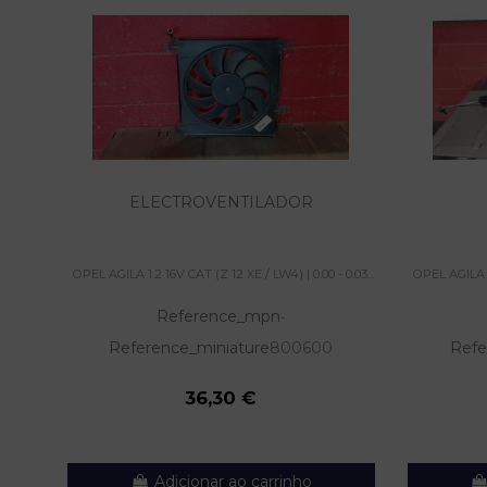
ELECTROVENTILADOR
OPEL AGILA 1.2 16V CAT (Z 12 XE / LW4) | 0.00 - 0.03...
OPEL AGILA 1.
Reference_mpn
-
Reference_miniature
800600
Refe
36,30 €
Adicionar ao carrinho