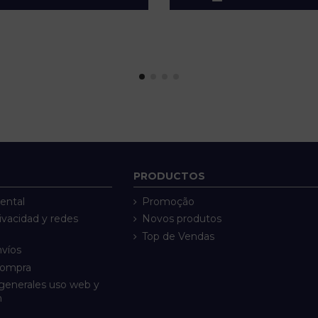
PRODUCTOS
ental
Promoção
rivacidad y redes
Novos produtos
Top de Vendas
nvíos
compra
generales uso web y
n