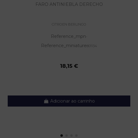
FARO ANTINIEBLA DERECHO
CITROEN BERLINGO
Reference_mpn
-
Reference_miniature
801134
18,15 €
Adicionar ao carrinho