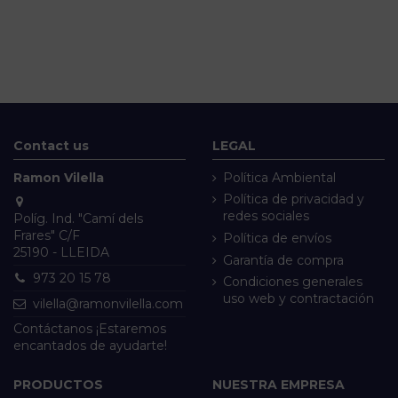
Contact us
LEGAL
Ramon Vilella
Política Ambiental
Política de privacidad y
redes sociales
Políg. Ind. "Camí dels
Frares" C/F
Política de envíos
25190 - LLEIDA
Garantía de compra
973 20 15 78
Condiciones generales
uso web y contractación
vilella@ramonvilella.com
Contáctanos ¡Estaremos
encantados de ayudarte!
PRODUCTOS
NUESTRA EMPRESA