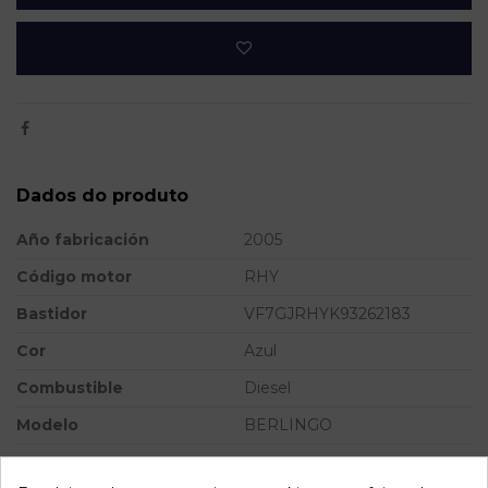
Dados do produto
Año fabricación
2005
Código motor
RHY
Bastidor
VF7GJRHYK93262183
Cor
Azul
Combustible
Diesel
Modelo
BERLINGO
Referência
801138