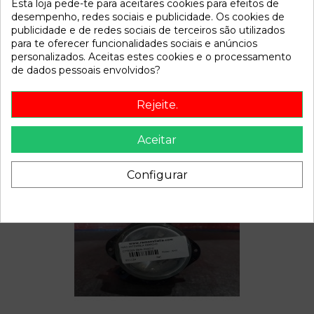
Esta loja pede-te para aceitares cookies para efeitos de
Disponível a partir de:
2022-04-06
desempenho, redes sociais e publicidade. Os cookies de
publicidade e de redes sociais de terceiros são utilizados
para te oferecer funcionalidades sociais e anúncios
Descrição
personalizados. Aceitas estes cookies e o processamento
de dados pessoais envolvidos?
Recambio de bomba freno para citroen berlingo referencia
OEM IAM
Rejeite.
Aceitar
Também poderá gostar
Configurar