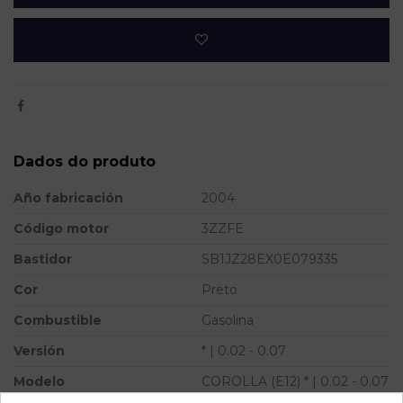
Dados do produto
Año fabricación
2004
Código motor
3ZZFE
Bastidor
SB1JZ28EX0E079335
Cor
Preto
Combustible
Gasolina
Versión
* | 0.02 - 0.07
Modelo
COROLLA (E12) * | 0.02 - 0.07