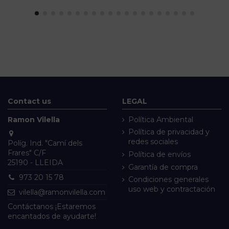
Contact us
LEGAL
Ramon Vilella
Política Ambiental
Política de privacidad y
redes sociales
Políg. Ind. "Camí dels
Frares" C/F
Política de envíos
25190 - LLEIDA
Garantía de compra
973 20 15 78
Condiciones generales
uso web y contractación
vilella@ramonvilella.com
Contáctanos ¡Estaremos
encantados de ayudarte!