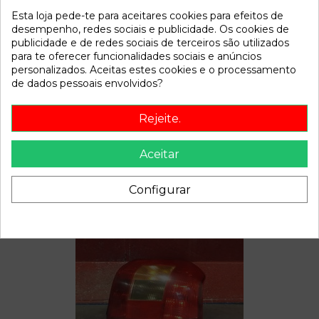
Esta loja pede-te para aceitares cookies para efeitos de
Referência
802881
desempenho, redes sociais e publicidade. Os cookies de
Disponível a partir de:
2022-04-06
publicidade e de redes sociais de terceiros são utilizados
para te oferecer funcionalidades sociais e anúncios
personalizados. Aceitas estes cookies e o processamento
Descrição
de dados pessoais envolvidos?
Recambio de bomba freno para toyota corolla (e12) | 0.02 -
Rejeite.
0.07 | 0.02 - 0.07 referencia OEM IAM
Aceitar
Configurar
Também poderá gostar