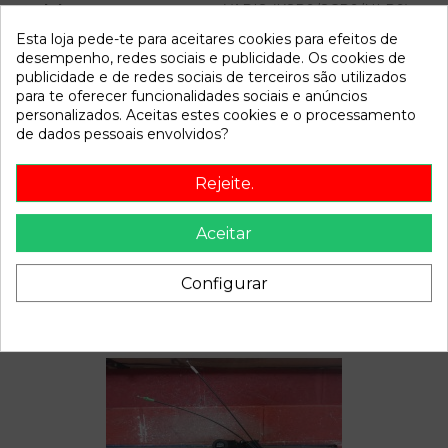
Modelo
YARIS (KSP9/SCP9/NLP9)
Esta loja pede-te para aceitares cookies para efeitos de
desempenho, redes sociais e publicidade. Os cookies de
Referência
802941
publicidade e de redes sociais de terceiros são utilizados
Disponível a partir de:
2022-04-06
para te oferecer funcionalidades sociais e anúncios
personalizados. Aceitas estes cookies e o processamento
de dados pessoais envolvidos?
Descrição
Rejeite.
Recambio de bomba freno para toyota yaris
(ksp9/scp9/nlp9) 1.4 turbodiesel cat referencia OEM IAM
Aceitar
Configurar
Também poderá gostar