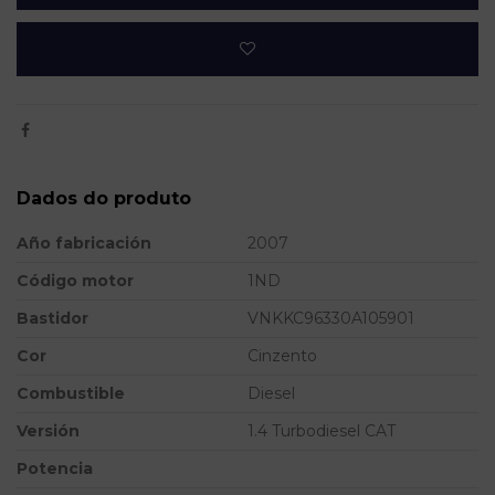
Dados do produto
Año fabricación
2007
Código motor
1ND
Bastidor
VNKKC96330A105901
Cor
Cinzento
Combustible
Diesel
Versión
1.4 Turbodiesel CAT
Potencia