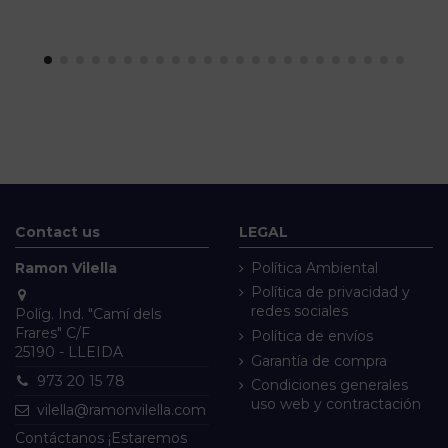
Contact us
LEGAL
Ramon Vilella
Política Ambiental
Política de privacidad y
redes sociales
Políg. Ind. "Camí dels
Frares" C/F
Política de envíos
25190 - LLEIDA
Garantía de compra
973 20 15 78
Condiciones generales
uso web y contractación
vilella@ramonvilella.com
Contáctanos ¡Estaremos