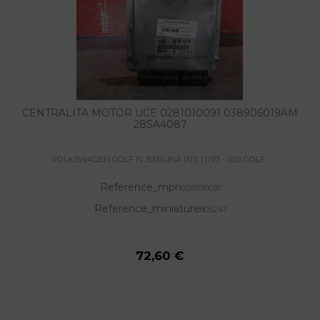
CENTRALITA MOTOR UCE 0281010091 038906019AM
28SA4087
VOLKSWAGEN GOLF IV BERLINA (1J1) | 0.97 - 0.03 GOLF...
Reference_mpn
0281010091
Reference_miniature
805241
72,60 €