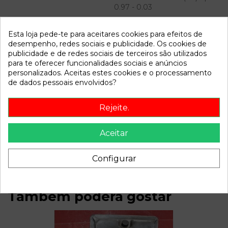
0.97 - 0.03
Modelo
GOLF IV BERLINA (1J1) * |
Esta loja pede-te para aceitares cookies para efeitos de
0.97 - 0.03
desempenho, redes sociais e publicidade. Os cookies de
publicidade e de redes sociais de terceiros são utilizados
Referência
803777
para te oferecer funcionalidades sociais e anúncios
Disponível a partir de:
2022-04-06
personalizados. Aceitas estes cookies e o processamento
de dados pessoais envolvidos?
Descrição
Rejeite.
Recambio de bomba direccion para volkswagen golf iv
Aceitar
berlina (1j1) | 0.97 - 0.03 golf iv berlina (1j1) | 0.97 - 0.03
referencia OEM IAM
Configurar
Também poderá gostar