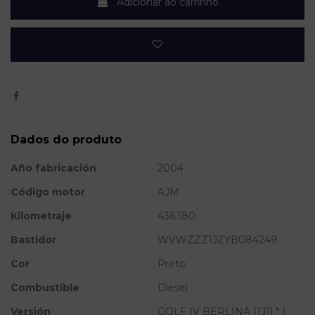
Adicionar ao carrinho
Dados do produto
Año fabricación
2004
Código motor
AJM
Kilometraje
436.180
Bastidor
WVWZZZ1JZYB084249
Cor
Preto
Combustible
Diesel
Versión
GOLF IV BERLINA (1J1) * |