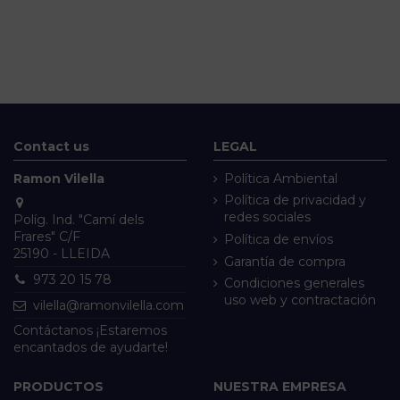
Contact us
LEGAL
Ramon Vilella
Política Ambiental
Política de privacidad y
redes sociales
Políg. Ind. "Camí dels
Frares" C/F
Política de envíos
25190 - LLEIDA
Garantía de compra
973 20 15 78
Condiciones generales
uso web y contractación
vilella@ramonvilella.com
Contáctanos ¡Estaremos
encantados de ayudarte!
PRODUCTOS
NUESTRA EMPRESA