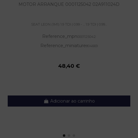
MOTOR ARRANQUE 0001125042 02A911024D
SEAT LEON (1M1) 1.9 TDI | 0.99 - ... 1.9 TDI | 0.99...
Reference_mpn
0001125042
Reference_miniature
804669
48,40 €
Adicionar ao carrinho