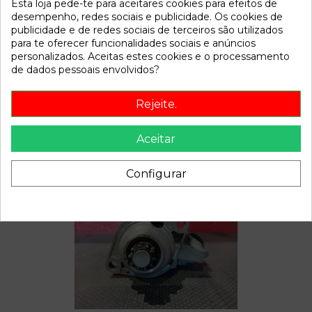
Esta loja pede-te para aceitares cookies para efeitos de
Disponível a partir de:
2022-04-06
desempenho, redes sociais e publicidade. Os cookies de
publicidade e de redes sociais de terceiros são utilizados
para te oferecer funcionalidades sociais e anúncios
Descrição
personalizados. Aceitas estes cookies e o processamento
de dados pessoais envolvidos?
Recambio de bomba freno para seat leon (1m1) 1.9 tdi | 0.99
- ... 1.9 tdi | 0.99 - ... referencia OEM IAM
Rejeite.
Aceitar
Também poderá gostar
Configurar