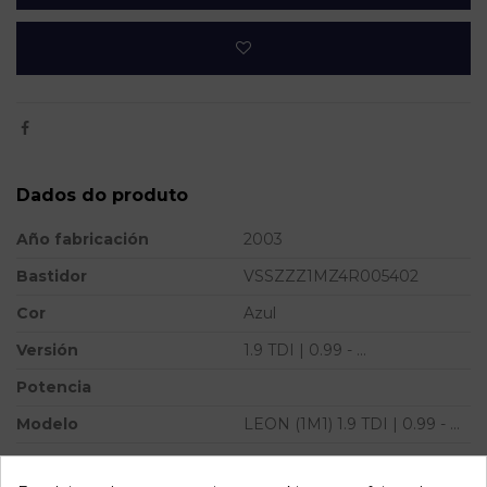
Dados do produto
Año fabricación
2003
Bastidor
VSSZZZ1MZ4R005402
Cor
Azul
Versión
1.9 TDI | 0.99 - ...
Potencia
Modelo
LEON (1M1) 1.9 TDI | 0.99 - ...
Referência
804675