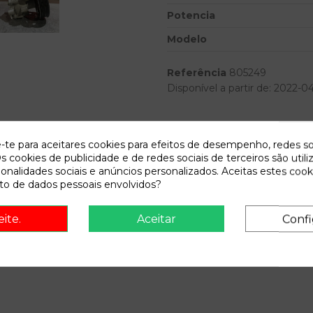
Potencia
Modelo
Referência
805249
Disponível a partir de:
2022-0
Descrição
e-te para aceitares cookies para efeitos de desempenho, redes so
s cookies de publicidade e de redes sociais de terceiros são utili
Recambio de bomba direccion 
ionalidades sociais e anúncios personalizados. Aceitas estes cook
IAM 6N0422154FES
o de dados pessoais envolvidos?
eite.
Aceitar
Confi