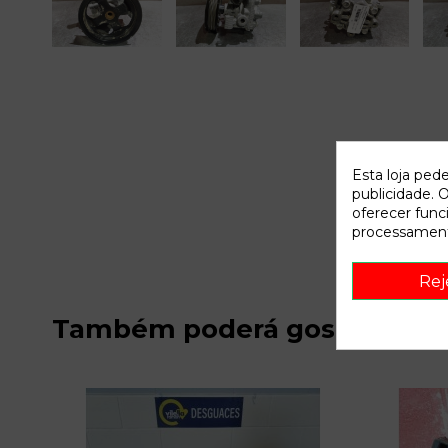
Esta loja ped
publicidade. O
oferecer func
processament
Rej
Também poderá gostar