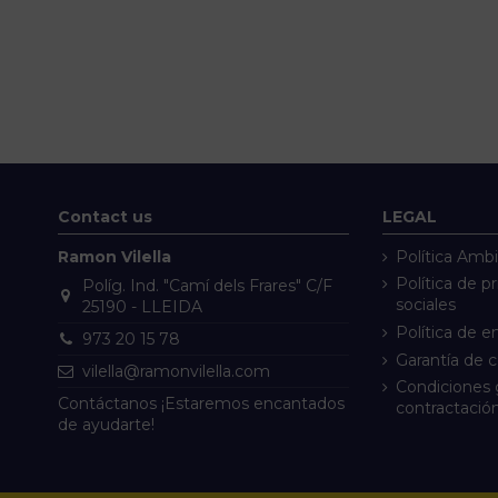
Contact us
LEGAL
Ramon Vilella
Política Ambi
Política de p
Políg. Ind. "Camí dels Frares" C/F
sociales
25190 - LLEIDA
Política de e
973 20 15 78
Garantía de 
vilella@ramonvilella.com
Condiciones 
Contáctanos ¡Estaremos encantados
contractació
de ayudarte!