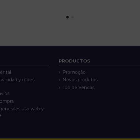
PRODUCTOS
ental
Promoção
rivacidad y redes
Novos produtos
Top de Vendas
nvíos
compra
generales uso web y
n