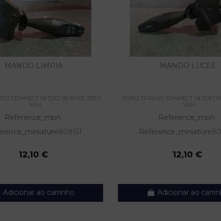
MANDO LIMPIA
MANDO LUCES
IT CONNECT 1.8 TDCI 110 BASE 200 S
FORD TRANSIT CONNECT 1.8 TDCI 11
VAN
VAN
Reference_mpn
Reference_mpn
-
-
erence_miniature
809151
Reference_miniature
80
12,10 €
12,10 €
Adicionar ao carrinho
Adicionar ao carri