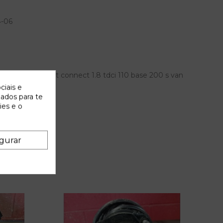
4-06
ara ford transit connect 1.8 tdci 110 base 200 s van
ciais e
zados para te
ies e o
gurar