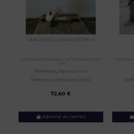
CAJA DIRECCION A0005799LH
FORD TRANSIT CONNECT 1.8 TDCI 110 BASE 200 S
FORD TRANS
VAN
Reference_mpn
A0005799LH
Reference_miniature
809663
Ref
72,60 €
Adicionar ao carrinho