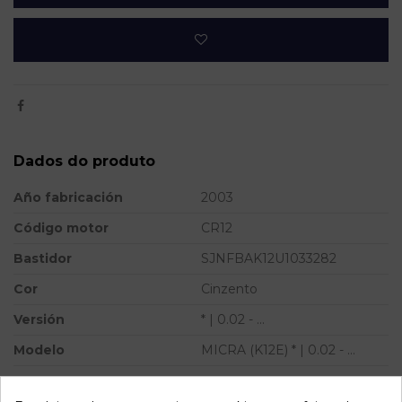
Dados do produto
Año fabricación
2003
Código motor
CR12
Bastidor
SJNFBAK12U1033282
Cor
Cinzento
Versión
* | 0.02 - ...
Modelo
MICRA (K12E) * | 0.02 - ...
Referência
809756