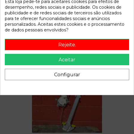
Esta loja pede-te para aceitares cookies para efeitos de
Disponível a partir de:
2022-04-06
desempenho, redes sociais e publicidade. Os cookies de
publicidade e de redes sociais de terceiros são utilizados
para te oferecer funcionalidades sociais e anúncios
Descrição
personalizados. Aceitas estes cookies e o processamento
de dados pessoais envolvidos?
Recambio de bomba freno para nissan micra (k12e) | 0.02 -
... | 0.02 - ... referencia OEM IAM
Rejeite.
Aceitar
Também poderá gostar
Configurar