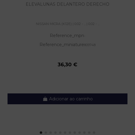
ELEVALUNAS DELANTERO DERECHO
NISSAN MICRA (K12E) | 0.02 - ... | 0.02 - ...
Reference_mpn
-
Reference_miniature
809748
36,30 €
Adicionar ao carrinho