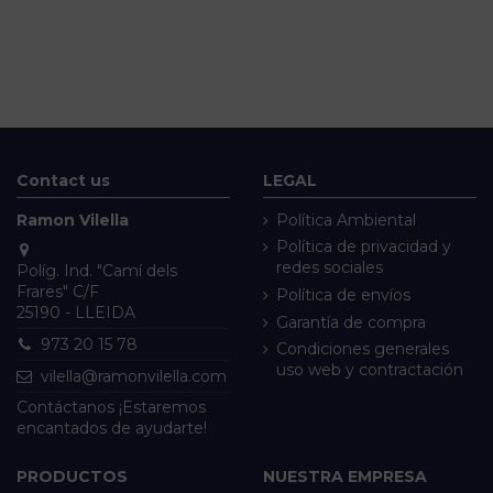
Contact us
LEGAL
Ramon Vilella
Política Ambiental
Política de privacidad y
redes sociales
Políg. Ind. "Camí dels
Frares" C/F
Política de envíos
25190 - LLEIDA
Garantía de compra
973 20 15 78
Condiciones generales
uso web y contractación
vilella@ramonvilella.com
Contáctanos ¡Estaremos
encantados de ayudarte!
PRODUCTOS
NUESTRA EMPRESA