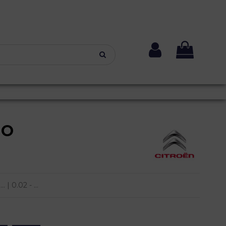
NO
| 0.02 - ...