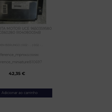
ITA MOTOR UCE 9650359580
0360280 R04080034B
N BERLINGO | 0.02 - ... | 0.02 - ...
ference_mpn
9650359580
rence_miniature
810697
42,35 €
Adicionar ao carrinho