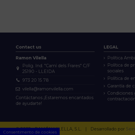
Contact us
LEGAL
Ramon Vilella
Política Ambi
Política de p
Políg. Ind. "Camí dels Frares" C/F
sociales
25190 - LLEIDA
Política de e
973 20 15 78
Garantía de 
vilella@ramonvilella.com
Condiciones 
Contáctanos ¡Estaremos encantados
contractació
de ayudarte!
© 2022 - RAMÓN VILELLA, S.L. | Desarrollado por
Sein
Consentimento de cookies