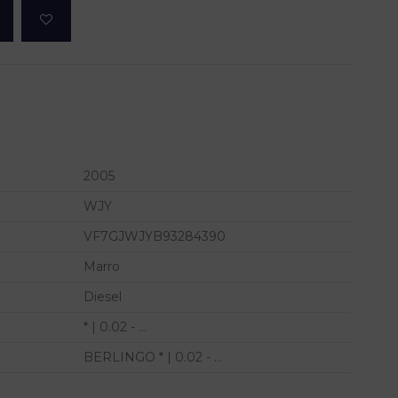
2005
WJY
VF7GJWJYB93284390
Marro
Diesel
* | 0.02 - ...
BERLINGO * | 0.02 - ...