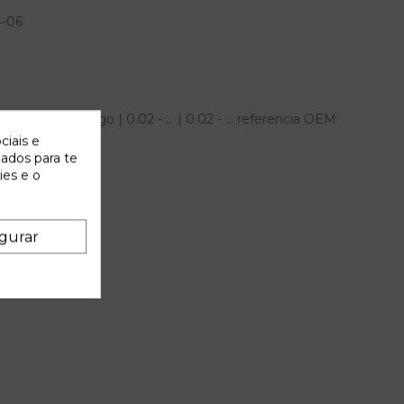
4-06
itroen berlingo | 0.02 - ... | 0.02 - ... referencia OEM
ciais e
zados para te
ies e o
gurar