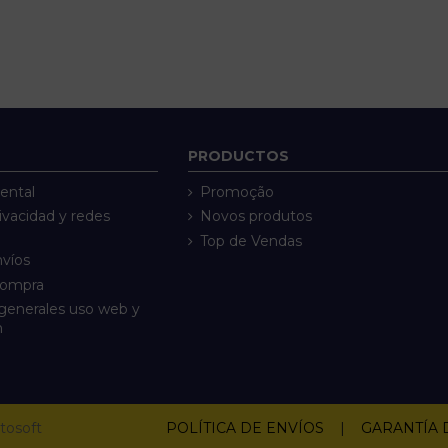
PRODUCTOS
ental
Promoção
rivacidad y redes
Novos produtos
Top de Vendas
nvíos
compra
generales uso web y
n
tosoft
POLÍTICA DE ENVÍOS
|
GARANTÍA