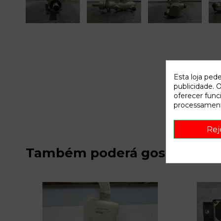
Esta loja ped
publicidade. O
oferecer func
processament
Rej
Também poderá gostar