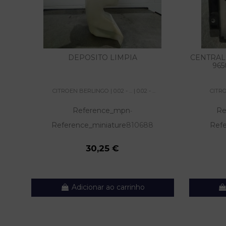
DEPOSITO LIMPIA
CENTRAL
965
CITROEN BERLINGO | 0.02 - ... | 0.02 - ...
CITROE
Reference_mpn
Re
-
Reference_miniature
810688
Refe
30,25 €
Adicionar ao carrinho