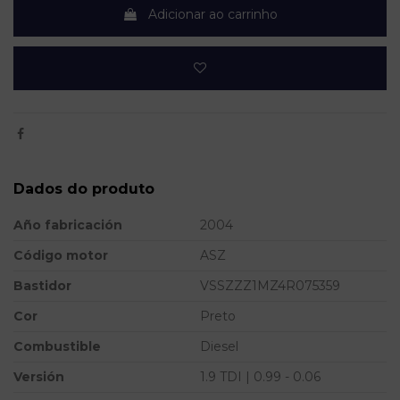
Adicionar ao carrinho
Dados do produto
Año fabricación
2004
Código motor
ASZ
Bastidor
VSSZZZ1MZ4R075359
Cor
Preto
Combustible
Diesel
Versión
1.9 TDI | 0.99 - 0.06