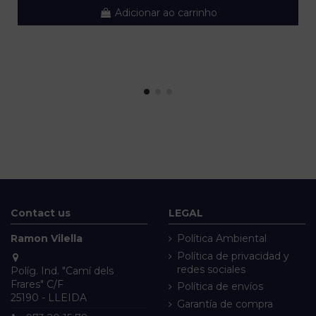
Adicionar ao carrinho
Contact us
LEGAL
Ramon Vilella
Política Ambiental
Política de privacidad y
redes sociales
Políg. Ind. "Camí dels
Frares" C/F
Política de envíos
25190 - LLEIDA
Garantía de compra