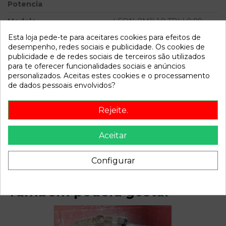
Potencia
Modelo
LEON (1M1) 1.9 TDI | 0.99 -
0.06
Esta loja pede-te para aceitares cookies para efeitos de
desempenho, redes sociais e publicidade. Os cookies de
Referência
810614
publicidade e de redes sociais de terceiros são utilizados
para te oferecer funcionalidades sociais e anúncios
Disponível a partir de:
2022-04-07
personalizados. Aceitas estes cookies e o processamento
de dados pessoais envolvidos?
Descrição
Rejeite.
Recambio de pinza freno delantera derecha para seat leon
(1m1) 1.9 tdi | 0.99 - 0.06 1.9 tdi | 0.99 - 0.06 referencia OEM
Aceitar
IAM
Configurar
Também poderá gostar