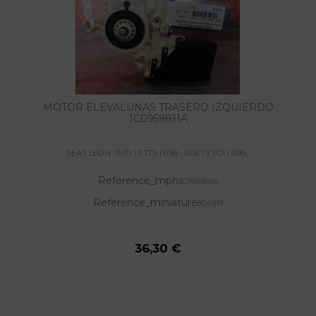
MOTOR ELEVALUNAS TRASERO IZQUIERDO
1C0959811A
SEAT LEON (1M1) 1.9 TDI | 0.99 - 0.06 1.9 TDI | 0.99...
Reference_mpn
1C0959811A
Reference_miniature
804919
36,30 €