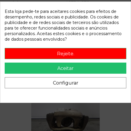
Modelo
ASTRA GTC
Esta loja pede-te para aceitares cookies para efeitos de
desempenho, redes sociais e publicidade. Os cookies de
Referência
811112
publicidade e de redes sociais de terceiros são utilizados
Disponível a partir de:
2022-04-08
para te oferecer funcionalidades sociais e anúncios
personalizados. Aceitas estes cookies e o processamento
de dados pessoais envolvidos?
Descrição
Rejeite.
Recambio de motor limpia trasero para opel astra gtc 1.9
cdti referencia OEM IAM
Aceitar
Configurar
Também poderá gostar