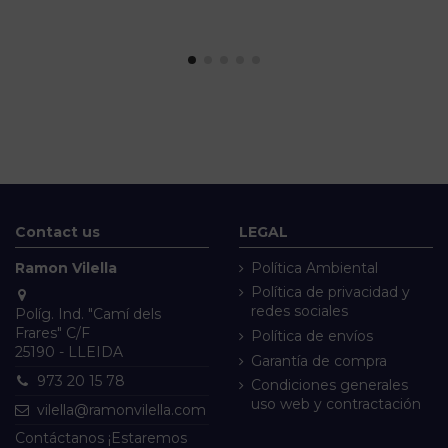
Contact us
LEGAL
Ramon Vilella
Política Ambiental
Política de privacidad y
redes sociales
Políg. Ind. "Camí dels
Frares" C/F
Política de envíos
25190 - LLEIDA
Garantía de compra
973 20 15 78
Condiciones generales
uso web y contractación
vilella@ramonvilella.com
Contáctanos ¡Estaremos