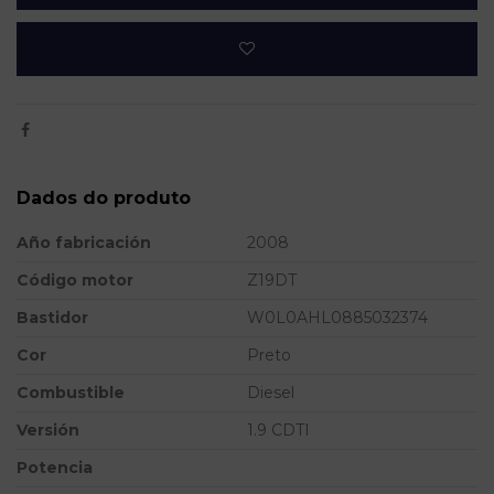
Dados do produto
Año fabricación
2008
Código motor
Z19DT
Bastidor
W0L0AHL0885032374
Cor
Preto
Combustible
Diesel
Versión
1.9 CDTI
Potencia