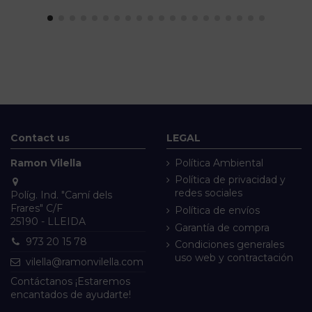
Contact us
LEGAL
Ramon Vilella
Política Ambiental
Política de privacidad y
redes sociales
Políg. Ind. "Camí dels
Frares" C/F
Política de envíos
25190 - LLEIDA
Garantía de compra
973 20 15 78
Condiciones generales
uso web y contractación
vilella@ramonvilella.com
Contáctanos ¡Estaremos
encantados de ayudarte!