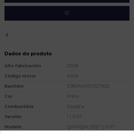
Dados do produto
Año fabricación
2008
Código motor
HR16
Bastidor
SJNFAAJ10U1211922
Cor
Preto
Combustible
Gasolina
Versión
* | 0.07 - ...
Modelo
QASHQAI (J10) * | 0.07 - ...