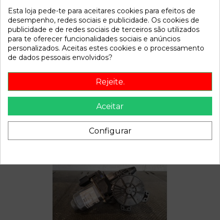
Esta loja pede-te para aceitares cookies para efeitos de
Referência
810654
desempenho, redes sociais e publicidade. Os cookies de
Disponível a partir de:
2022-04-11
publicidade e de redes sociais de terceiros são utilizados
para te oferecer funcionalidades sociais e anúncios
personalizados. Aceitas estes cookies e o processamento
Descrição
de dados pessoais envolvidos?
Recambio de cerradura maletero porton para nissan qashqai
Rejeite.
(j10) | 0.07 - ... | 0.07 - ... referencia OEM IAM
Aceitar
Configurar
Também poderá gostar