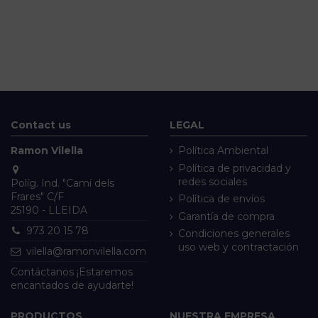
Contact us
LEGAL
Ramon Vilella
Política Ambiental
Política de privacidad y
redes sociales
Políg. Ind. "Camí dels
Frares" C/F
Política de envíos
25190 - LLEIDA
Garantía de compra
973 20 15 78
Condiciones generales
uso web y contractación
vilella@ramonvilella.com
Contáctanos ¡Estaremos
encantados de ayudarte!
PRODUCTOS
NUESTRA EMPRESA