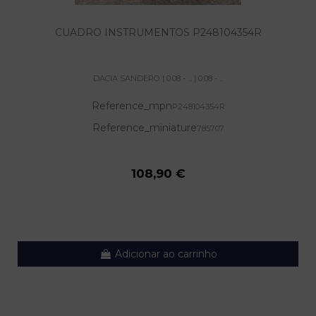
CUADRO INSTRUMENTOS P248104354R
DACIA SANDERO | 0.08 - ... | 0.08 - ...
Reference_mpn
P248104354R
Reference_miniature
785707
108,90 €
Adicionar ao carrinho