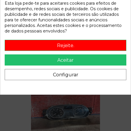
Esta loja pede-te para aceitares cookies para efeitos de
Referência
785708
desempenho, redes sociais e publicidade. Os cookies de
Disponível a partir de:
2022-04-04
publicidade e de redes sociais de terceiros são utilizados
para te oferecer funcionalidades sociais e anúncios
personalizados. Aceitas estes cookies e o processamento
de dados pessoais envolvidos?
Descrição
Recambio de mando calefaccion aire acondicionado para
Rejeite.
dacia sandero | 0.08 - ... | 0.08 - ... referencia OEM IAM
Aceitar
Configurar
Também poderá gostar