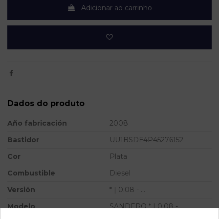
Adicionar ao carrinho
Dados do produto
Año fabricación
2008
Bastidor
UU1BSDE4P45276152
Cor
Plata
Combustible
Diesel
Versión
* | 0.08 - ...
Modelo
SANDERO * | 0.08 - ...