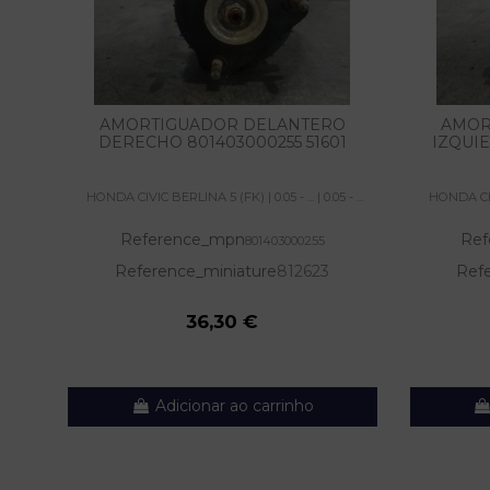
AMORTIGUADOR DELANTERO
AMOR
DERECHO 801403000255 51601
IZQUIE
HONDA CIVIC BERLINA 5 (FK) | 0.05 - ... | 0.05 - ...
HONDA CIVIC
Reference_mpn
Ref
801403000255
Reference_miniature
812623
Ref
36,30 €
Adicionar ao carrinho