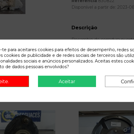
Referência
830822
Disponível a partir de:
2023-0
Descrição
Recambio de cerradura puerta d
... | 0.05 - ... referencia OEM I
e-te para aceitares cookies para efeitos de desempenho, redes so
s cookies de publicidade e de redes sociais de terceiros são utili
ionalidades sociais e anúncios personalizados. Aceitas estes cook
o de dados pessoais envolvidos?
eite.
Aceitar
Confi