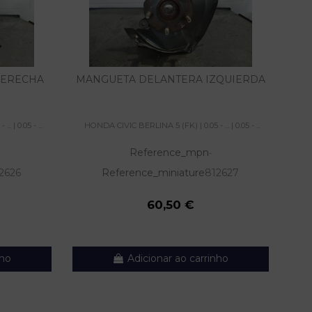
DERECHA
MANGUETA DELANTERA IZQUIERDA
PIN
 | 0.05 - ...
HONDA CIVIC BERLINA 5 (FK) | 0.05 - ... | 0.05 - ...
HON
Reference_mpn
-
2626
Reference_miniature
812627
60,50 €
nho
Adicionar ao carrinho