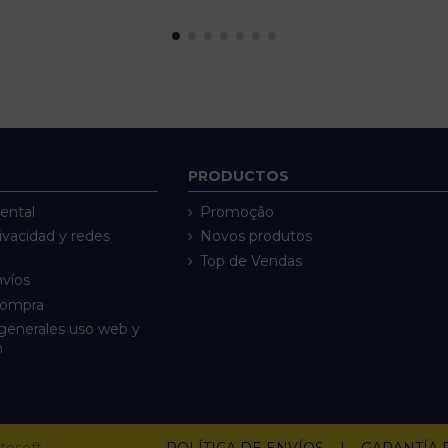
PRODUCTOS
ental
Promoção
rivacidad y redes
Novos produtos
Top de Vendas
nvíos
compra
generales uso web y
n
tosoft
POLÍTICA DE ENVÍOS
|
GARANTÍA