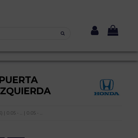
PUERTA
IZQUIERDA
05 - ... | 0.05 - ...