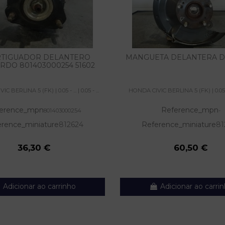
TIGUADOR DELANTERO
MANGUETA DELANTERA 
RDO 801403000254 51602
 BERLINA 5 (FK) | 0.05 - ... | 0.05 - ...
HONDA CIVIC BERLINA 5 (FK) | 0.05 - ...
erence_mpn
Reference_mpn
801403000254
-
erence_miniature
812624
Reference_miniature
81
36,30 €
60,50 €
Adicionar ao carrinho
Adicionar ao carri