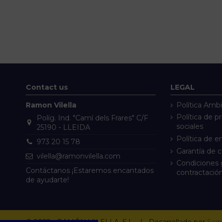
Contact us
LEGAL
Ramon Vilella
Política Ambi
Política de p
Políg. Ind. "Camí dels Frares" C/F
sociales
25190 - LLEIDA
Política de e
973 20 15 78
Garantía de 
vilella@ramonvilella.com
Condiciones 
Contáctanos ¡Estaremos encantados
contractació
de ayudarte!
© 2022 - RAMÓN VILELLA, S.L. | Desarrollado por
Sein