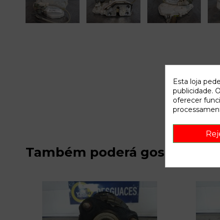
Esta loja ped
publicidade. O
oferecer func
processament
Rej
Também poderá gostar