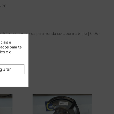
8-28
elantera izquierda para honda civic berlina 5 (fk) | 0.05 -
AM
ciais e
zados para te
ies e o
gurar