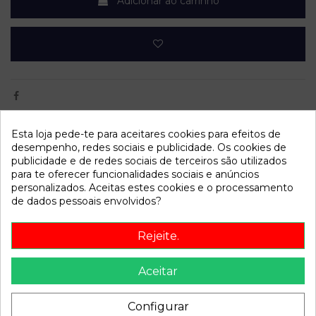
Adicionar ao carrinho
Esta loja pede-te para aceitares cookies para efeitos de
Dados do produto
desempenho, redes sociais e publicidade. Os cookies de
publicidade e de redes sociais de terceiros são utilizados
mpn
R1262611201
para te oferecer funcionalidades sociais e anúncios
personalizados. Aceitas estes cookies e o processamento
Año fabricación
1996
de dados pessoais envolvidos?
Código motor
OM606912
Rejeite.
Bastidor
WDB2100201A105544
Cor
Azul
Aceitar
Combustible
Diesel
Configurar
Versión
3.0 Diesel CAT | 0.95 - 0.02