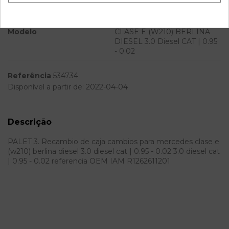
Potencia
Modelo
CLASE E (W210) BERLINA
DIESEL 3.0 Diesel CAT | 0.95
- 0.02
Referência
534734
Disponível a partir de:
2022-04-04
Descrição
PALET 3. Recambio de caja cambios para mercedes clase e
(w210) berlina diesel 3.0 diesel cat | 0.95 - 0.02 3.0 diesel cat
| 0.95 - 0.02 referencia OEM IAM R1262611201