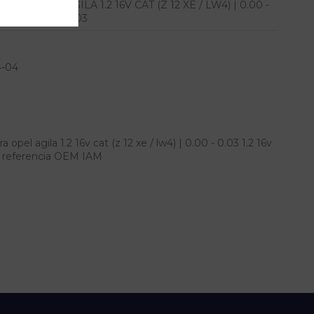
AGILA 1.2 16V CAT (Z 12 XE / LW4) | 0.00 -
0.03
4-04
el agila 1.2 16v cat (z 12 xe / lw4) | 0.00 - 0.03 1.2 16v
.03 referencia OEM IAM