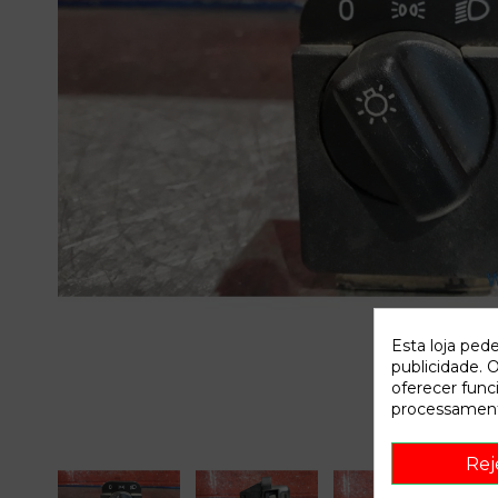
Esta loja ped
publicidade. O
oferecer func
processament
Rej