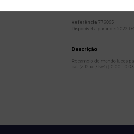
Modelo
Referência
776095
Disponível a partir de:
2022-0
Descrição
Recambio de mando luces para op
cat (z 12 xe / lw4) | 0.00 - 0