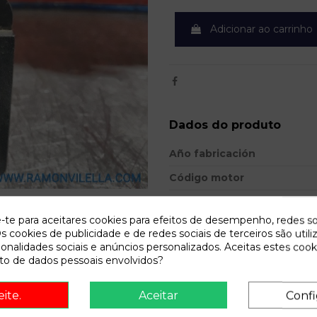
Adicionar ao carrinho
Dados do produto
Año fabricación
Código motor
Bastidor
e-te para aceitares cookies para efeitos de desempenho, redes so
Cor
s cookies de publicidade e de redes sociais de terceiros são utili
ionalidades sociais e anúncios personalizados. Aceitas estes cook
Combustible
o de dados pessoais envolvidos?
Versión
eite.
Aceitar
Confi
Potencia