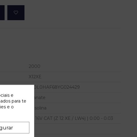
2000
X12XE
W0L0HAF68YG024429
ciais e
Granate
zados para te
ies e o
Gasolina
1.2 16V CAT (Z 12 XE / LW4) | 0.00 - 0.03
gurar