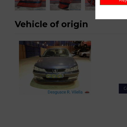
Vehicle of origin
C