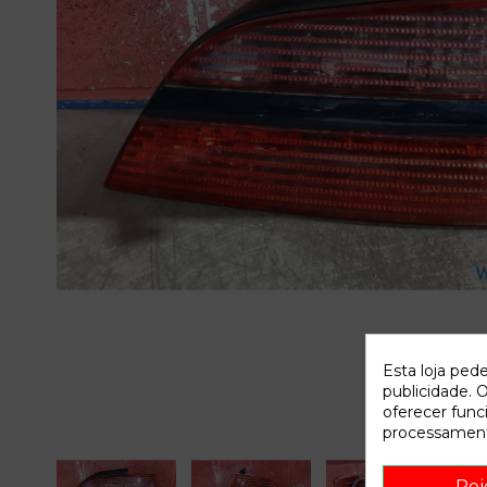
Esta loja ped
publicidade. O
oferecer func
processament
Rej