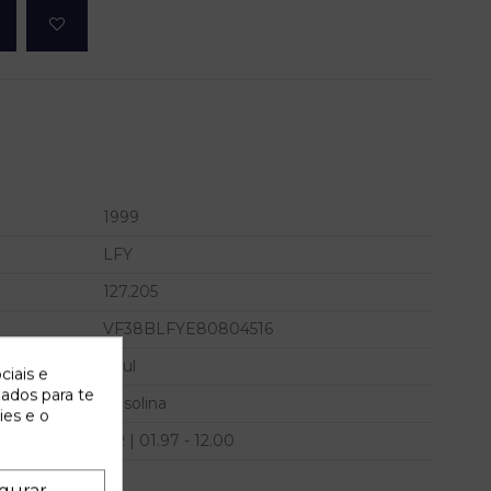
1999
LFY
127.205
VF38BLFYE80804516
Azul
ciais e
zados para te
Gasolina
ies e o
SR | 01.97 - 12.00
gurar