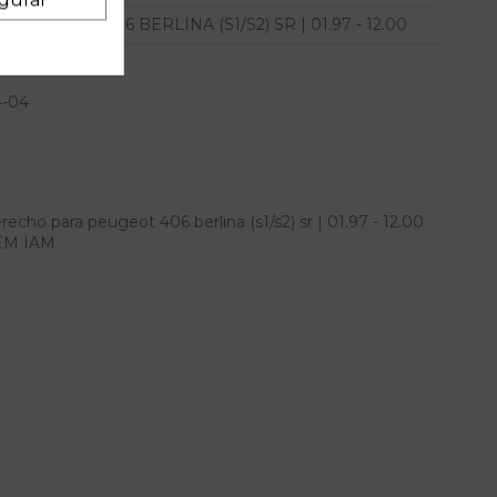
406 BERLINA (S1/S2) SR | 01.97 - 12.00
4-04
echo para peugeot 406 berlina (s1/s2) sr | 01.97 - 12.00
 OEM IAM