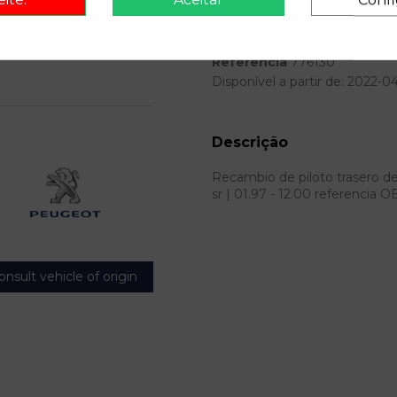
Modelo
Referência
776130
Disponível a partir de:
2022-0
Descrição
Recambio de piloto trasero der
sr | 01.97 - 12.00 referencia
onsult vehicle of origin