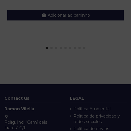
Adicionar ao carrinho
Contact us
LEGAL
Ramon Vilella
Política Ambiental
Política de privacidad y
redes sociales
Políg. Ind. "Camí dels
Frares" C/F
Política de envíos