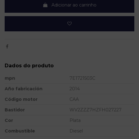
Adicionar ao carrinho
Dados do produto
mpn
7E1721503C
Año fabricación
2014
Código motor
CAA
Bastidor
WV2ZZZ7HZFH027227
Cor
Plata
Combustible
Diesel