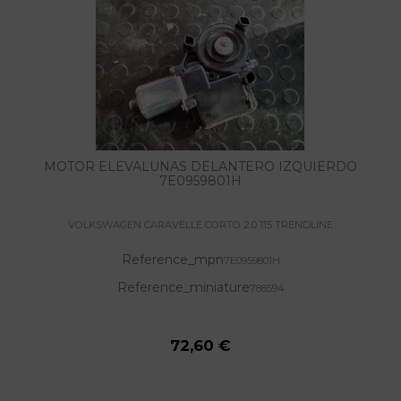
MOTOR ELEVALUNAS DELANTERO IZQUIERDO
7E0959801H
VOLKSWAGEN CARAVELLE CORTO 2.0 115 TRENDLINE
Reference_mpn
7E0959801H
Reference_miniature
788594
72,60 €