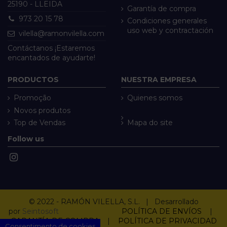
25190 - LLEIDA
Garantía de compra
973 20 15 78
Condiciones generales
uso web y contractación
vilella@ramonvilella.com
Contáctanos ¡Estaremos
encantados de ayudarte!
PRODUCTOS
NUESTRA EMPRESA
Promoção
Quienes somos
Novos produtos
Top de Vendas
Mapa do site
Follow us
© 2022 - RAMÓN VILELLA, S.L. | Desarrollado
por
Seintosoft
POLÍTICA DE ENVÍOS
|
GARANTÍA DE COMPRA
|
POLÍTICA DE PRIVACIDAD
Consentimento de cookies