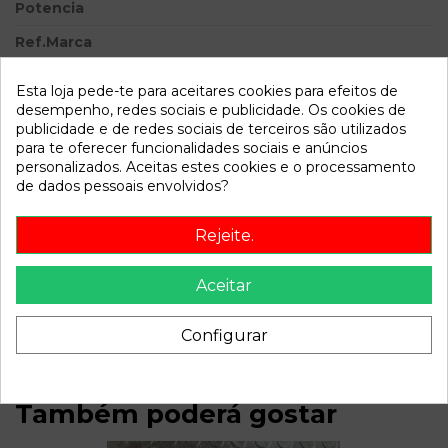
Potencia
Ref.Marca
Modelo
Caravelle Corto 2.0 115
Esta loja pede-te para aceitares cookies para efeitos de
Trendline
desempenho, redes sociais e publicidade. Os cookies de
publicidade e de redes sociais de terceiros são utilizados
Referência
788601
para te oferecer funcionalidades sociais e anúncios
Disponível a partir de:
2022-04-04
personalizados. Aceitas estes cookies e o processamento
de dados pessoais envolvidos?
Descrição
Rejeite.
Recambio de potenciometro pedal para volkswagen
Aceitar
caravelle corto 2.0 115 trendline referencia OEM IAM
7E1721503C 6PV00849643
Configurar
Também poderá gostar