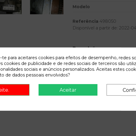
Modelo
Referência
498050
Disponível a partir de:
2022-0
Descrição
e-te para aceitares cookies para efeitos de desempenho, redes so
PALET 2. Recambio de motor com
s cookies de publicidade e de redes sociais de terceiros são utili
0.02 referencia OEM IAM AU
ionalidades sociais e anúncios personalizados. Aceitas estes cook
o de dados pessoais envolvidos?
eite.
Aceitar
Confi