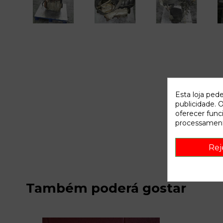
Esta loja ped
publicidade. O
oferecer func
processament
Rej
Também poderá gostar