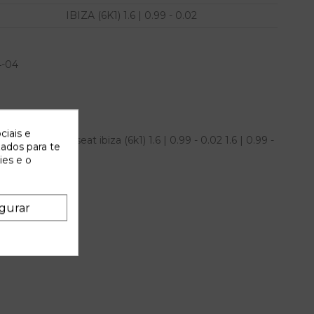
IBIZA (6K1) 1.6 | 0.99 - 0.02
4-04
ciais e
pleto para seat ibiza (6k1) 1.6 | 0.99 - 0.02 1.6 | 0.99 -
zados para te
R
ies e o
gurar