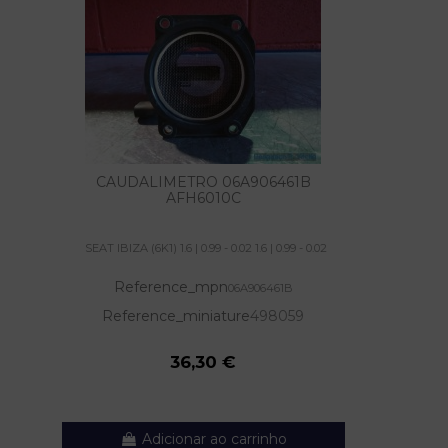
CAUDALIMETRO 06A906461B
AFH6010C
SEAT IBIZA (6K1) 1.6 | 0.99 - 0.02 1.6 | 0.99 - 0.02
Reference_mpn
06A906461B
Reference_miniature
498059
36,30 €
Adicionar ao carrinho