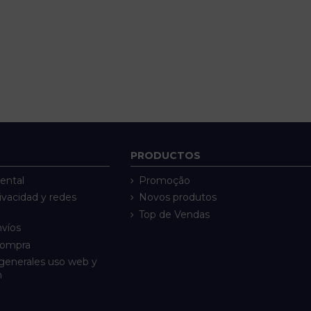
PRODUCTOS
ental
Promoção
rivacidad y redes
Novos produtos
Top de Vendas
nvíos
compra
generales uso web y
n