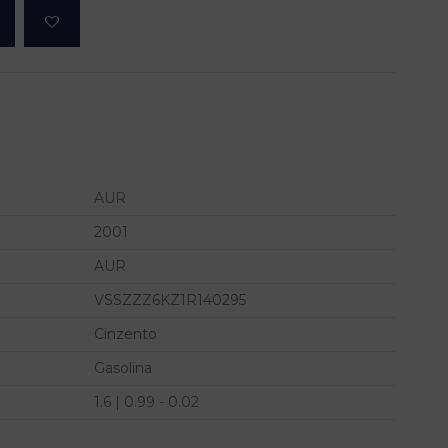
AUR
2001
AUR
VSSZZZ6KZ1R140295
Cinzento
Gasolina
1.6 | 0.99 - 0.02