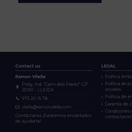
Contact us
LEGAL
Ramon Vilella
Política Ambi
Política de p
Políg. Ind. "Camí dels Frares" C/F
sociales
25190 - LLEIDA
Política de e
973 20 15 78
Garantía de 
vilella@ramonvilella.com
Condiciones 
Contáctanos ¡Estaremos encantados
contractació
de ayudarte!