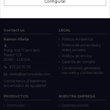
Configurar
Contact us
LEGAL
Ramon Vilella
Política Ambiental
Política de privacidad y
redes sociales
Políg. Ind. "Camí dels
Frares" C/F
Política de envíos
25190 - LLEIDA
Garantía de compra
973 20 15 78
Condiciones generales
uso web y contractación
vilella@ramonvilella.com
Contáctanos ¡Estaremos
encantados de ayudarte!
PRODUCTOS
NUESTRA EMPRESA
Promoção
Quienes somos