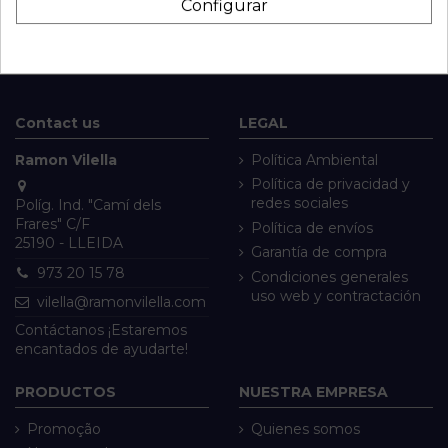
Configurar
Contact us
LEGAL
Ramon Vilella
Política Ambiental
Política de privacidad y
redes sociales
Políg. Ind. "Camí dels
Frares" C/F
Política de envíos
25190 - LLEIDA
Garantía de compra
973 20 15 78
Condiciones generales
uso web y contractación
vilella@ramonvilella.com
Contáctanos ¡Estaremos
encantados de ayudarte!
PRODUCTOS
NUESTRA EMPRESA
Promoção
Quienes somos