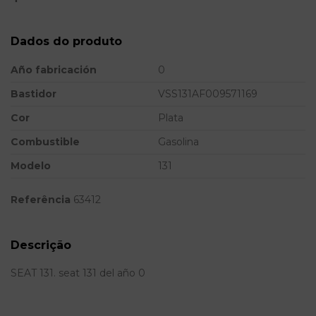
Dados do produto
Año fabricación
0
Bastidor
VSS131AF009571169
Cor
Plata
Combustible
Gasolina
Modelo
131
Referência
63412
Descrição
SEAT 131. seat 131 del año 0