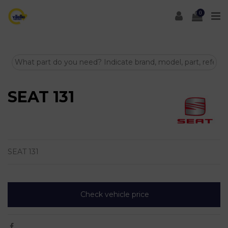
0
SEAT 131
SEAT 131
Check vehicle price