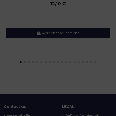
12,10 €
Adicionar ao carrinho
Contact us
LEGAL
Ramon Vilella
Política Ambiental