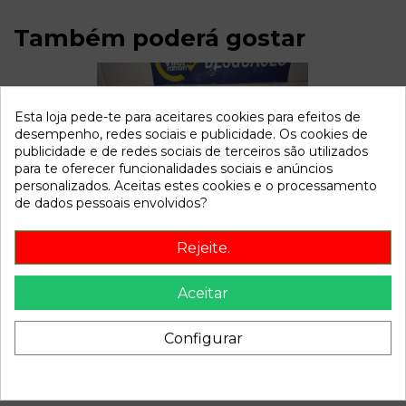
Também poderá gostar
Esta loja pede-te para aceitares cookies para efeitos de
desempenho, redes sociais e publicidade. Os cookies de
publicidade e de redes sociais de terceiros são utilizados
para te oferecer funcionalidades sociais e anúncios
personalizados. Aceitas estes cookies e o processamento
de dados pessoais envolvidos?
MANETA INTERIOR DELANTERA DERECHA
Rejeite.
Aceitar
SEAT 131
Reference_mpn
-
Configurar
Reference_miniature
815032