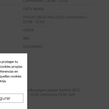
Comfortline | 05.98 - 12.00
116CV 86KW
PASSAT BERLINA (3B2) Comfortline |
05.98 - 12.00
49349
386
100029990
a proteger tu
 cookies propias
eferencias en
quellas cookies
. Más
izquierdo para volkswagen passat berlina (3b2)
omfortline | 05.98 - 12.00 referencia OEM IAM
gurar