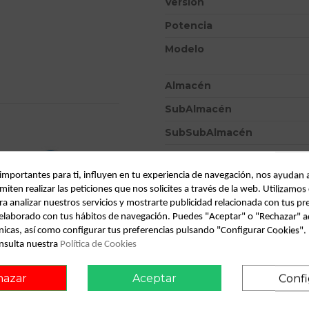
Versión
Potencia
Modelo
Almacén
SubAlmacén
SubSubAlmacén
ID:
784551
 importantes para ti, influyen en tu experiencia de navegación, nos ayudan 
Fecha disponible:
2022-04-06
miten realizar las peticiones que nos solicites a través de la web. Utilizamos
ra analizar nuestros servicios y mostrarte publicidad relacionada con tus pr
l elaborado con tus hábitos de navegación. Puedes "Aceptar" o "Rechazar" a
Descripción
nicas, así como configurar tus preferencias pulsando "Configurar Cookies"
onsult vehicle of origin
nsulta nuestra
Política de Cookies
Recambio de airbag delantero 
comfortline | 05.98 - 12.00 c
hazar
Aceptar
Confi