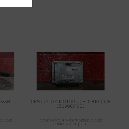
9653B
CENTRALITA MOTOR UCE 0281010176
038906019BJ
A (3B2)
VOLKSWAGEN PASSAT BERLINA (3B2)
COMFORTLINE | 05.98...