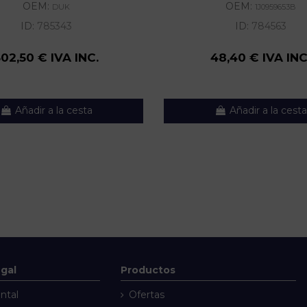
OEM:
OEM:
DUK
1J0959653B
ID:
785343
ID:
784563
302,50 € IVA INC.
48,40 € IVA INC
Añadir a la cesta
Añadir a la cesta
egal
Productos
ntal
Ofertas