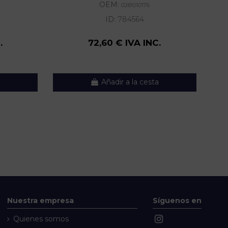
OEM:
0281010176
ID:
784564
.
72,60 € IVA INC.
Añadir a la cesta
Nuestra empresa
Síguenos en
Quienes somos