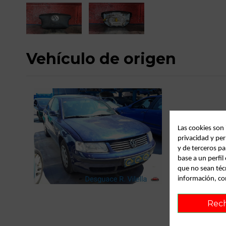
Vehículo de origen
Las cookies son
privacidad y per
y de terceros pa
base a un perfi
que no sean téc
C
información, co
Rec