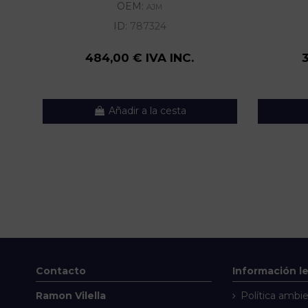
OEM:
AJM
ID:
787324
484,00 € IVA INC.
Añadir a la cesta
Contacto
Información l
Ramon Vilella
Política ambie