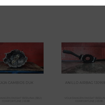
CAJA CAMBIOS DUK
ANILLO AIRBAG 1J095
WAGEN PASSAT BERLINA (3B2)
VOLKSWAGEN PASSAT BERLIN
COMFORTLINE | 05.98...
COMFORTLINE | 05.98...