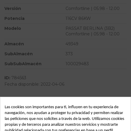
Versión
Comfortline | 05.98 - 12.00
Potencia
116CV 86KW
Modelo
PASSAT BERLINA (3B2)
Comfortline | 05.98 - 12.00
Almacén
49349
SubAlmacén
373
SubSubAlmacén
100029483
ID:
784563
Fecha disponible:
2022-04-06
Descripción
Las cookies son importantes para ti, influyen en tu experiencia de
navegación, nos ayudan a proteger tu privacidad y permiten realizar
Recambio de anillo airbag para volkswagen passat berlina
las peticiones que nos solicites a través de la web. Utilizamos cookies
(3b2) comfortline | 05.98 - 12.00 comfortline | 05.98 - 12.00
propias y de terceros para analizar nuestros servicios y mostrarte
referencia OEM IAM 1J0959653B
publicidad relacionada con tus preferencias en base a un perfil