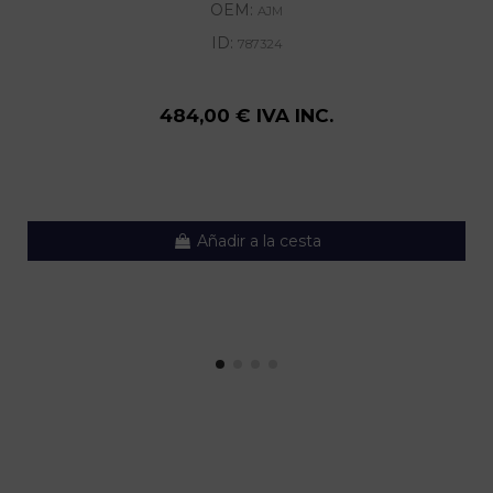
OEM:
AJM
ID:
787324
484,00 € IVA INC.
Añadir a la cesta