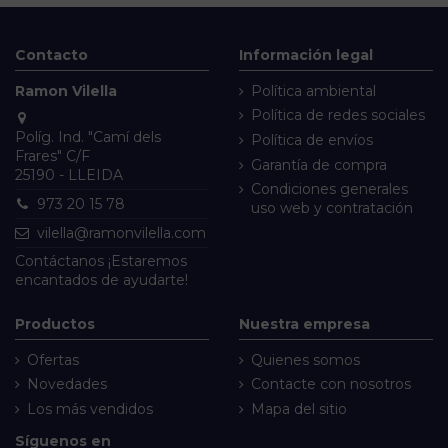
Contacto
Información legal
Ramon Vilella
Política ambiental
Política de redes sociales
Políg. Ind. "Camí dels
Política de envíos
Frares" C/F
Garantía de compra
25190 - LLEIDA
Condiciones generales
973 20 15 78
uso web y contratación
vilella@ramonvilella.com
Contáctanos
¡Estaremos
encantados de ayudarte!
Productos
Nuestra empresa
Ofertas
Quienes somos
Novedades
Contacte con nosotros
Los más vendidos
Mapa del sitio
Síguenos en