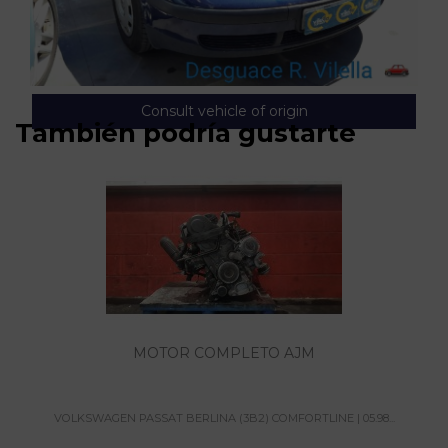
Consult vehicle of origin
También podría gustarte
MOTOR COMPLETO AJM
VOLKSWAGEN PASSAT BERLINA (3B2) COMFORTLINE | 05.98...