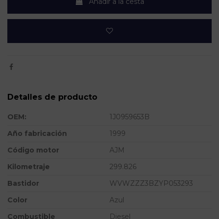
Añadir a la cesta
Detalles de producto
OEM:
1J0959653B
Año fabricación
1999
Código motor
AJM
Kilometraje
299.826
Bastidor
WVWZZZ3BZYP053293
Color
Azul
Combustible
Diesel