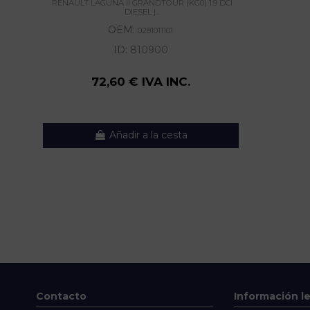
RENAULT LAGUNA II GRANDTOUR (KG0) 1.9 DCI
DIESEL |...
OEM:
0281011101
ID:
810900
72,60 € IVA INC.
Añadir a la cesta
Contacto
Información l