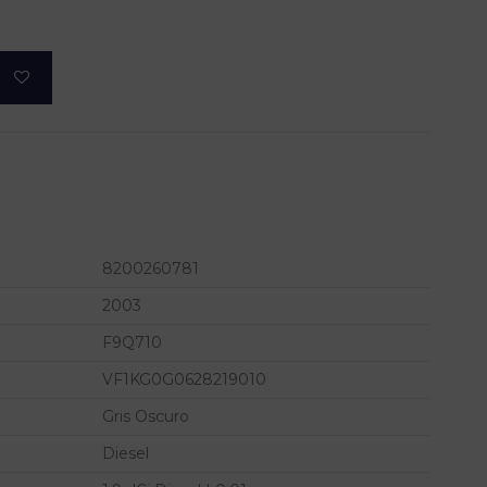
8200260781
2003
F9Q710
VF1KG0G0628219010
Gris Oscuro
Diesel