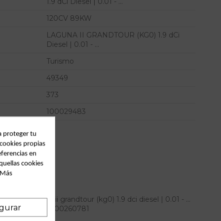
1.9 dCi Diesel | 0.01 - ...
120CV 89KW
LAGUNA II GRANDTOUR (KG0) 1.9 dCi
Diesel | 0.01 - ...
Turismo
49349
373
100029483
a proteger tu
 cookies propias
eferencias en
quellas cookies
. Más
enault laguna ii grandtour (kg0) 1.9 dci diesel | 0.01 - ...
gurar
ferencia OEM IAM 8200260781