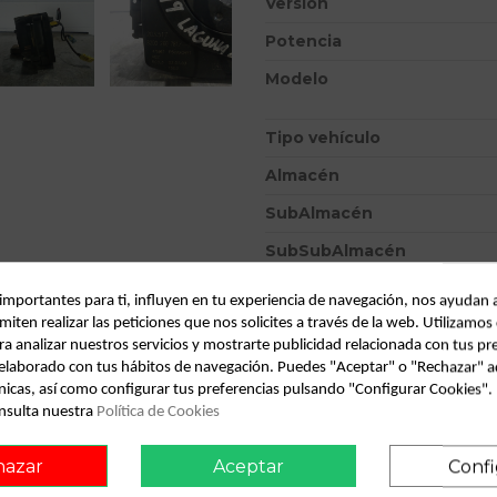
Versión
Potencia
Modelo
Tipo vehículo
Almacén
SubAlmacén
SubSubAlmacén
 importantes para ti, influyen en tu experiencia de navegación, nos ayudan 
ID:
810899
miten realizar las peticiones que nos solicites a través de la web. Utilizamos
Fecha disponible:
2022-04-06
ra analizar nuestros servicios y mostrarte publicidad relacionada con tus pr
l elaborado con tus hábitos de navegación. Puedes "Aceptar" o "Rechazar" a
nicas, así como configurar tus preferencias pulsando "Configurar Cookies"
Descripción
nsulta nuestra
Política de Cookies
Recambio de anillo airbag para r
hazar
Aceptar
Confi
1.9 dci diesel | 0.01 - ... re