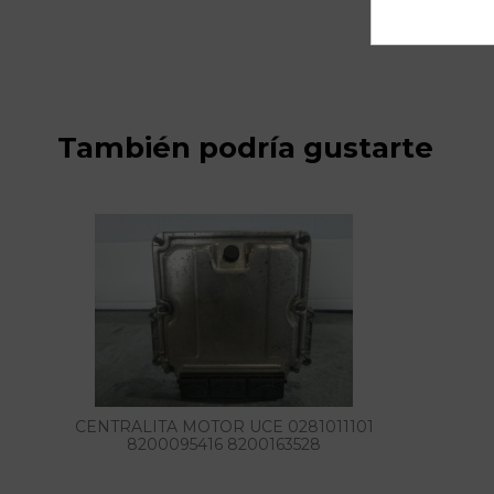
También podría gustarte
CENTRALITA MOTOR UCE 0281011101
8200095416 8200163528